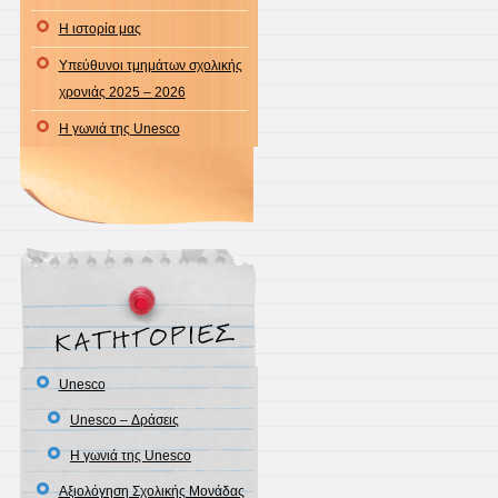
Η ιστορία μας
Υπεύθυνοι τμημάτων σχολικής
χρονιάς 2025 – 2026
Η γωνιά της Unesco
Unesco
Unesco – Δράσεις
Η γωνιά της Unesco
Αξιολόγηση Σχολικής Μονάδας