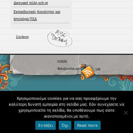
Δικτυακή πύλη sch.gr
Εκπαιδευτικές Κοινότητες και
Ιστολόγια ΠΣΔ
Σύνδεση
©2026
Φιλοξενείται από
Blogs.sch.gr
Χρησιμοποιούμε cookies για να σας προσφέρουμε την
καλύτερη δυνατή εμπειρία στη σελίδα μας. Εάν συνεχίσετε να
χρησιμοποιείτε τη σελίδα, θα υποθέσουμε πως είστε
ικανοποιημένοι με αυτό.
Εντάξει
Όχι
Read more
Όροι χρήσης blogs.sch.gr
|
Δήλωση προσβασιμότητας