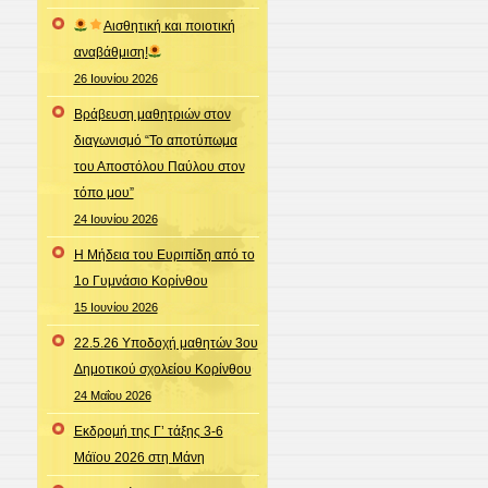
Αισθητική και ποιοτική
αναβάθμιση!
26 Ιουνίου 2026
Βράβευση μαθητριών στον
διαγωνισμό “Το αποτύπωμα
του Αποστόλου Παύλου στον
τόπο μου”
24 Ιουνίου 2026
Η Μήδεια του Ευριπίδη από το
1ο Γυμνάσιο Κορίνθου
15 Ιουνίου 2026
22.5.26 Υποδοχή μαθητών 3ου
Δημοτικού σχολείου Κορίνθου
24 Μαΐου 2026
Εκδρομή της Γ’ τάξης 3-6
Μάϊου 2026 στη Μάνη