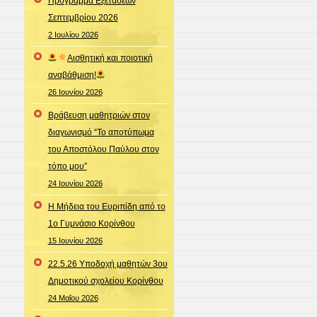
Πρόγραμμα Εξετάσεων
Σεπτεμβρίου 2026
2 Ιουλίου 2026
Αισθητική και ποιοτική
αναβάθμιση!
26 Ιουνίου 2026
Βράβευση μαθητριών στον
διαγωνισμό “Το αποτύπωμα
του Αποστόλου Παύλου στον
τόπο μου”
24 Ιουνίου 2026
Η Μήδεια του Ευριπίδη από το
1ο Γυμνάσιο Κορίνθου
15 Ιουνίου 2026
22.5.26 Υποδοχή μαθητών 3ου
Δημοτικού σχολείου Κορίνθου
24 Μαΐου 2026