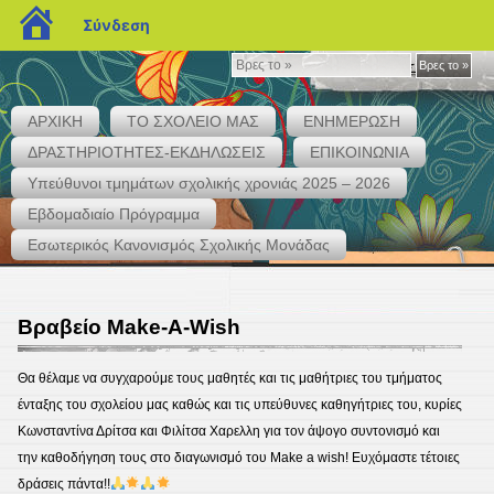
blogs.sch.gr
Σύνδεση
Βρες
Βρες το »
το
»
ΑΡΧΙΚΗ
ΤΟ ΣΧΟΛΕΙΟ ΜΑΣ
ΕΝΗΜΕΡΩΣΗ
ΔΡΑΣΤΗΡΙΟΤΗΤΕΣ-ΕΚΔΗΛΩΣΕΙΣ
ΕΠΙΚΟΙΝΩΝΙΑ
Υπεύθυνοι τμημάτων σχολικής χρονιάς 2025 – 2026
Εβδομαδιαίο Πρόγραμμα
1ο ΓΥΜΝΑΣΙΟ ΚΟΡΙΝΘΟΥ
Εσωτερικός Κανονισμός Σχολικής Μονάδας
Βραβείο Μake-A-Wish
Θα θέλαμε να συγχαρούμε τους μαθητές και τις μαθήτριες του τμήματος
ένταξης του σχολείου μας καθώς και τις υπεύθυνες καθηγήτριες του, κυρίες
Κωνσταντίνα Δρίτσα και Φιλίτσα Χαρελλη για τον άψογο συντονισμό και
την καθοδήγηση τους στο διαγωνισμό του Make a wish! Ευχόμαστε τέτοιες
δράσεις πάντα!!