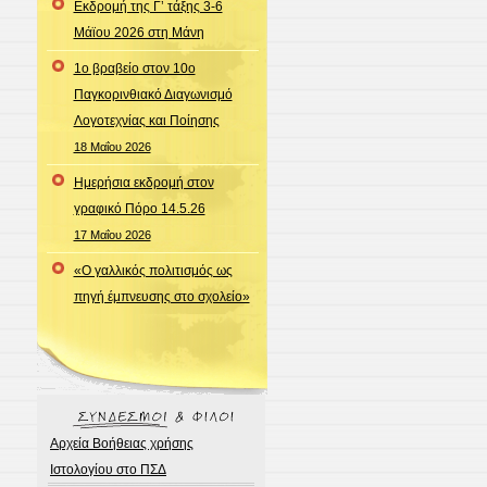
Εκδρομή της Γ’ τάξης 3-6
Μάϊου 2026 στη Μάνη
1ο βραβείο στον 10ο
Παγκορινθιακό Διαγωνισμό
Λογοτεχνίας και Ποίησης
18 Μαΐου 2026
Ημερήσια εκδρομή στον
γραφικό Πόρο 14.5.26
17 Μαΐου 2026
«Ο γαλλικός πολιτισμός ως
πηγή έμπνευσης στο σχολείο»
Αρχεία Βοήθειας χρήσης
Ιστολογίου στο ΠΣΔ