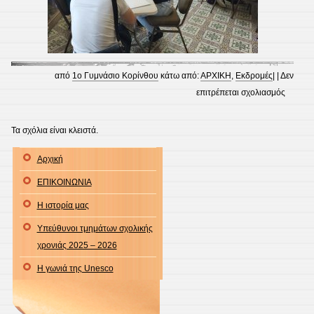
από
1ο Γυμνάσιο Κορίνθου
κάτω από:
ΑΡΧΙΚΗ
,
Εκδρομές
| |
Δεν
στο
επιτρέπεται σχολιασμός
Διδακτι
επίσκε
Τα σχόλια είναι κλειστά.
στο
Αρχική
Ίδρυμα
Αικατερ
ΕΠΙΚΟΙΝΩΝΙΑ
Λασκαρ
Η ιστορία μας
(Β’
τάξη
Υπεύθυνοι τμημάτων σχολικής
30-
χρονιάς 2025 – 2026
4-
Η γωνιά της Unesco
2026)