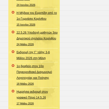
24 Ιουνίου 2026
Η Μήδεια του Ευριπίδη από το
1ο Γυμνάσιο Κορίνθου
15 Ιουνίου 2026
22.5.26 Υποδοχή μαθητών 3ου
Δημοτικού σχολείου Κορίνθου
24 Μαΐου 2026
Εκδρομή της Γ’ τάξης 3-6
Μάϊου 2026 στη Μάνη
1ο βραβείο στον 10ο
Παγκορινθιακό Διαγωνισμό
Λογοτεχνίας και Ποίησης
18 Μαΐου 2026
Ημερήσια εκδρομή στον
γραφικό Πόρο 14.5.26
17 Μαΐου 2026