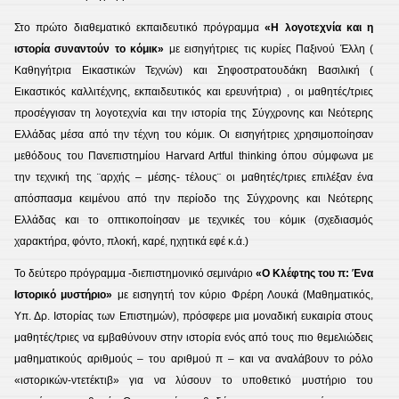
Στο πρώτο διαθεματικό εκπαιδευτικό πρόγραμμα
«Η λογοτεχνία και η
ιστορία συναντούν το κόμικ»
με εισηγήτριες τις κυρίες Παξινού Έλλη (
Καθηγήτρια Εικαστικών Τεχνών) και Σηφοστρατουδάκη Βασιλική (
Εικαστικός καλλιτέχνης, εκπαιδευτικός και ερευνήτρια) , οι μαθητές/τριες
προσέγγισαν τη λογοτεχνία και την ιστορία της Σύγχρονης και Νεότερης
Ελλάδας μέσα από την τέχνη του κόμικ. Οι εισηγήτριες χρησιμοποίησαν
μεθόδους του Πανεπιστημίου Harvard Artful thinking όπου σύμφωνα με
την τεχνική της ¨αρχής – μέσης- τέλους¨ οι μαθητές/τριες επιλέξαν ένα
απόσπασμα κειμένου από την περίοδο της Σύγχρονης και Νεότερης
Ελλάδας και το οπτικοποίησαν με τεχνικές του κόμικ (σχεδιασμός
χαρακτήρα, φόντο, πλοκή, καρέ, ηχητικά εφέ κ.ά.)
Το δεύτερο πρόγραμμα -διεπιστημονικό σεμινάριο
«Ο Κλέφτης του π: Ένα
Ιστορικό μυστήριο»
με εισηγητή τον κύριο Φρέρη Λουκά (Μαθηματικός,
Υπ. Δρ. Ιστορίας των Επιστημών), πρόσφερε μια μοναδική ευκαιρία στους
μαθητές/τριες να εμβαθύνουν στην ιστορία ενός από τους πιο θεμελιώδεις
μαθηματικούς αριθμούς – του αριθμού π – και να αναλάβουν το ρόλο
«ιστορικών-ντετέκτιβ» για να λύσουν το υποθετικό μυστήριο του