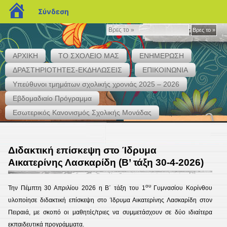
blogs.sch.gr
Σύνδεση
Βρες
Βρες το »
το
»
ΑΡΧΙΚΗ
ΤΟ ΣΧΟΛΕΙΟ ΜΑΣ
ΕΝΗΜΕΡΩΣΗ
ΔΡΑΣΤΗΡΙΟΤΗΤΕΣ-ΕΚΔΗΛΩΣΕΙΣ
ΕΠΙΚΟΙΝΩΝΙΑ
Υπεύθυνοι τμημάτων σχολικής χρονιάς 2025 – 2026
Εβδομαδιαίο Πρόγραμμα
1ο ΓΥΜΝΑΣΙΟ ΚΟΡΙΝΘΟΥ
Εσωτερικός Κανονισμός Σχολικής Μονάδας
Διδακτική επίσκεψη στο Ίδρυμα
Αικατερίνης Λασκαρίδη (Β’ τάξη 30-4-2026)
ου
Την Πέμπτη 30 Απριλίου 2026 η Β΄ τάξη του 1
Γυμνασίου Κορίνθου
υλοποίησε διδακτική επίσκεψη στο Ίδρυμα Αικατερίνης Λασκαρίδη στον
Πειραιά, με σκοπό οι μαθητές/τριες να συμμετάσχουν σε δύο ιδιαίτερα
εκπαιδευτικά προγράμματα.