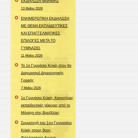
ΕΚΔΗΛΩΣΗ ΜΝΗΜΗΣ
13 Μαΐου 2026
ΕΝΗΜΕΡΩΤΙΚΗ ΕΚΔΗΛΩΣΗ
ΜΕ ΘΕΜΑ ΕΚΠΑΙΔΕΥΤΙΚΕΣ
ΚΑΙ ΕΠΑΓΓΕΛΜΑΤΙΚΕΣ
ΕΠΙΛΟΓΕΣ ΜΕΤΑ ΤΟ
ΓΥΜΝΑΣΙΟ.
11 Μαΐου 2026
Το 1ο Γυμνάσιο Κιλκίς στον 9ο
Διαγωνισμό Δημιουργικής
Γραφής
7 Μαΐου 2026
1ο Γυμνάσιο Κιλκίς: Καινοτόμες
εκπαιδευτικές γέφυρες από το
Μόναχο στις Βρυξέλλες
Συμμετοχή του 1ου Γυμνασίου
Κιλκίς στους 9ους
Φιλολογικούς Αγώνες