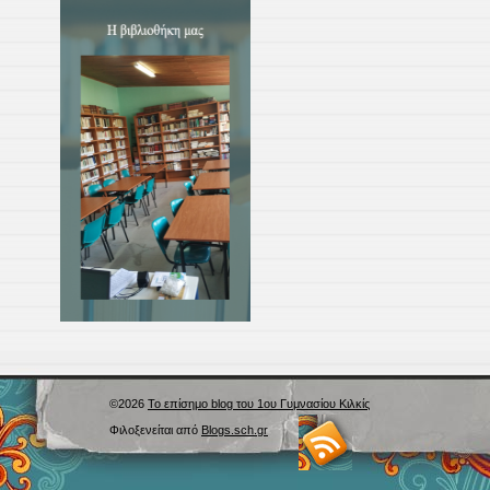
©2026
Το επίσημο blog του 1ου Γυμνασίου Κιλκίς
Φιλοξενείται από
Blogs.sch.gr