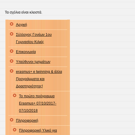
ΥΠΕΥ
ΔΗΛΩΣ
Τα σχόλια είναι κλειστά.
ΓΙΑ
Αρχική
ΤΗΝ
ΕΚΔΡ
Σύλλογος Γονέων 1ου
ΣΤΗΝ
Γυμνασίου Κιλκίς
ΚΡΗΤΗ
Επικοινωνία
Υπεύθυνοι τμημάτων
erasmus+ e twinning & άλλα
Προγράμματα και
Δραστηριότητες!
Το πρώτο πρόγραμμα
Erasmus+ 07/10/2017-
07/10/2018
Πληροφορική
Πληροφορική Υλικό για