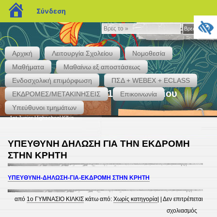
blogs.sch.gr
Σύνδεση
Βρες
Βρες το »
το
»
Αρχική
Λειτουργία Σχολείου
Νομοθεσία
Μαθήματα
Μαθαίνω εξ αποστάσεως
Ενδοσχολική επιμόρφωση
ΠΣΔ + WEBEX + ECLASS
Το επίσημο blog του 1ου Γυμνασίου
ΕΚΔΡΟΜΕΣ/ΜΕΤΑΚΙΝΗΣΕΙΣ
Επικοινωνία
Κιλκίς
Υπεύθυνοι τμημάτων
1st Junior Highschool Kilkis
ΥΠΕΥΘΥΝΗ ΔΗΛΩΣΗ ΓΙΑ ΤΗΝ ΕΚΔΡΟΜΗ
ΣΤΗΝ ΚΡΗΤΗ
ΥΠΕΥΘΥΝΗ-ΔΗΛΩΣΗ-ΓΙΑ-ΕΚΔΡΟΜΗ ΣΤΗΝ ΚΡΗΤΗ
από
1ο ΓΥΜΝΑΣΙΟ ΚΙΛΚΙΣ
κάτω από:
Χωρίς κατηγορία
| |
Δεν επιτρέπεται
στο
σχολιασμός