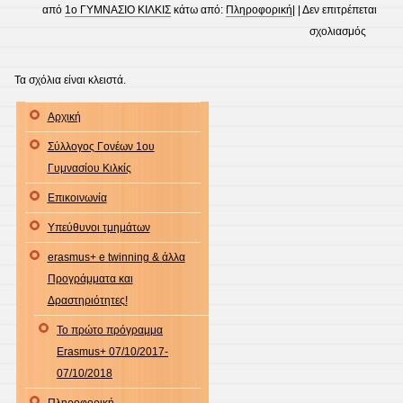
από
1ο ΓΥΜΝΑΣΙΟ ΚΙΛΚΙΣ
κάτω από:
Πληροφορική
| |
Δεν επιτρέπεται
στο
σχολιασμός
Εσωτερ
του
Τα σχόλια είναι κλειστά.
υπολογ
Αρχική
Σύλλογος Γονέων 1ου
Γυμνασίου Κιλκίς
Επικοινωνία
Υπεύθυνοι τμημάτων
erasmus+ e twinning & άλλα
Προγράμματα και
Δραστηριότητες!
Το πρώτο πρόγραμμα
Erasmus+ 07/10/2017-
07/10/2018