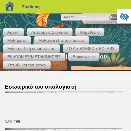
blogs.sch.gr
Σύνδεση
Βρες
Βρες το »
το
»
Αρχική
Λειτουργία Σχολείου
Νομοθεσία
Μαθήματα
Μαθαίνω εξ αποστάσεως
Ενδοσχολική επιμόρφωση
ΠΣΔ + WEBEX + ECLASS
Το επίσημο blog του 1ου Γυμνασίου
ΕΚΔΡΟΜΕΣ/ΜΕΤΑΚΙΝΗΣΕΙΣ
Επικοινωνία
Κιλκίς
Υπεύθυνοι τμημάτων
1st Junior Highschool Kilkis
Εσωτερικό του υπολογιστή
{jumi [*9]}