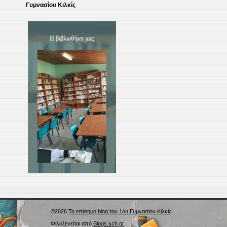
Γυμνασίου Κιλκίς
©2026
Το επίσημο blog του 1ου Γυμνασίου Κιλκίς
Φιλοξενείται από
Blogs.sch.gr