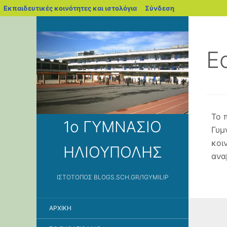
blogs.sch.gr
Εκπαιδευτικές κοινότητες και ιστολόγια
Σύνδεση
E
Το 
1ο ΓΥΜΝΑΣΙΟ
Γυμ
κοι
ΗΛΙΟΥΠΟΛΗΣ
ανα
ΙΣΤΌΤΟΠΟΣ BLOGS.SCH.GR/1GYMILIP
ΑΡΧΙΚΉ