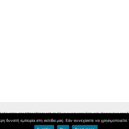
λοξενείται στο https://blogs.sch.gr
. Θέμα εμφάνισης Flat-sch. Βασισμένο στο
F
η δυνατή εμπειρία στη σελίδα μας. Εάν συνεχίσετε να χρησιμοποιείτε 