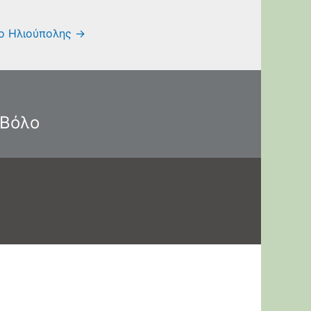
ιο Ηλιούπολης
→
 Βόλο