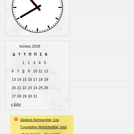
page
Ιούλιος 2026
Δ
Τ
Τ
Π
Π
Σ
Κ
1
2
3
4
5
6
7
8
9
10
11
12
13
14
15
16
17
18
19
20
21
22
23
24
25
26
27
28
29
30
31
« Ιούν
Ωράριο Λειτουργίας 1ου
Γυμνασίου Φιλιππιάδας τους