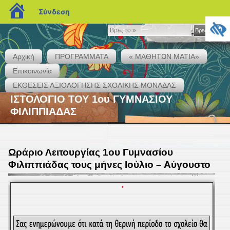
blogs.sch.gr
Σύνδεση
Βρες
Βρες το »
το
»
Αρχική
ΠΡΟΓΡΑΜΜΑΤΑ
« ΜΑΘΗΤΩΝ ΜΑΤΙΑ»
Επικοινωνία
ΕΚΘΕΣΕΙΣ ΑΞΙΟΛΟΓΗΣΗΣ ΣΧΟΛΙΚΗΣ ΜΟΝΑΔΑΣ
ΙΣΤΟΛΟΓΙΟ ΤΟΥ 1ου ΓΥΜΝΑΣΙΟΥ
ΦΙΛΙΠΠΙΑΔΑΣ
Ωράριο Λειτουργίας 1ου Γυμνασίου
Φιλιππιάδας τους μήνες Ιούλιο – Αύγουστο