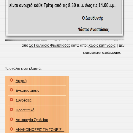
από
1ο Γυμνάσιο Φιλιππιάδας
κάτω από:
Χωρίς κατηγορία
| |
Δεν
στο
επιτρέπεται σχολιασμός
Ωράριο
Λειτουρ
Τα σχόλια είναι κλειστά.
1ου
Αρχική
Γυμνασ
Φιλιππ
Εγκαταστάσεις
τους
Συνδέσεις
μήνες
Ιούλιο
Προσωπικό
–
Λειτουργία Σχολείου
Αύγουσ
ΑΝΑΚΟΙΝΩΣΕΙΣ ΓΙΑ ΓΟΝΕΙΣ –