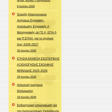
μήνες Ιούλιο – Αύγουστο
8 Ιουλίου 2026
Έναρξη Ηλεκτρονικών
Αιτήσεων Εγγραφής,
Ανανέωσης Εγγραφής ή
Μετεγγραφής σε ΓΕ.Λ, ΕΠΑ.Λ
και Π.ΕΠΑΛ. για το σχολικό
έτος 2026-2027
30 Ιουνίου 2026
ΕΤΗΣΙΑ ΕΚΘΕΣΗ ΕΣΩΤΕΡΙΚΗΣ
ΑΞΙΟΛΟΓΗΣΗΣ ΣΧΟΛΙΚΗΣ
ΜΟΝΑΔΑΣ 2025-2026
29 Ιουνίου 2026
Απονομή τιμητικού
διπλώματος
19 Ιουνίου 2026
Ενδοσχολική επιμόρφωση για
την Διαπολιτισμική Εκπαίδευση