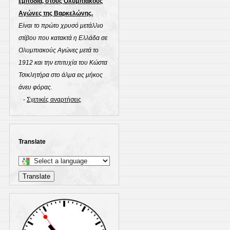
εμπόδια, στους Ολυμπιακούς
Αγώνες της Βαρκελώνης.
Είναι το πρώτο χρυσό μετάλλιο
στίβου που κατακτά η Ελλάδα σε
Ολυμπιακούς Αγώνες μετά το
1912 και την επιτυχία του Κώστα
Τσικλητήρα στο άλμα εις μήκος
άνευ φόρας.
-
Σχετικές αναρτήσεις
Translate
Select
a
Translate
language
to
translate
this