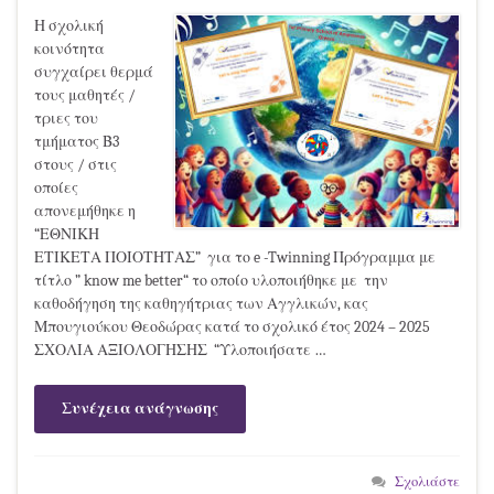
Η σχολική
κοινότητα
συγχαίρει θερμά
τους μαθητές /
τριες του
τμήματος Β3
στους / στις
οποίες
απονεμήθηκε η
“ΕΘΝΙΚΗ
ΕΤΙΚΕΤΑ ΠΟΙΟΤΗΤΑΣ” για το e -Twinning Πρόγραμμα με
τίτλο ” know me better“ το οποίο υλοποιήθηκε με την
καθοδήγηση της καθηγήτριας των Αγγλικών, κας
Μπουγιούκου Θεοδώρας κατά το σχολικό έτος 2024 – 2025
ΣΧΟΛΙΑ ΑΞΙΟΛΟΓΗΣΗΣ “Υλοποιήσατε …
Συνέχεια ανάγνωσης
Σχολιάστε