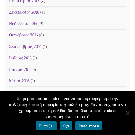
Ιανουάριος 2017
(7)
Δεκέμβριος 2016
(7)
Νοέμβριος 2016
(9)
Οκτώβριος 2016
(6)
Σεπτέμβριος 2016
(1)
Ιούλιος 2016
(1)
Ιούνιος 2016
(4)
Μάιος 2016
(1)
Απρίλιος 2016
(5)
Χρησιμοποιούμε cookies για να σας προσφέρουμε την
Μάρτιος 2016
(9)
καλύτερη δυνατή εμπειρία στη σελίδα μας. Εάν συνεχίσετε να
χρησιμοποιείτε τη σελίδα, θα υποθέσουμε πως είστε
Φεβρουάριος 2016
(14)
ικανοποιημένοι με αυτό.
Εντάξει
Όχι
Read more
Ιανουάριος 2016
(12)