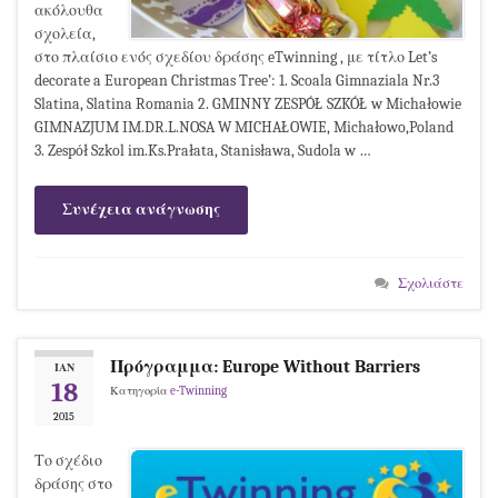
ακόλουθα
σχολεία,
στο πλαίσιο ενός σχεδίου δράσης eTwinning , με τίτλο Let’s
decorate a European Christmas Tree’: 1. Scoala Gimnaziala Nr.3
Slatina, Slatina Romania 2. GMINNY ZESPÓŁ SZKÓŁ w Michałowie
GIMNAZJUM IM.DR.L.NOSA W MICHAŁOWIE, Michałowo,Poland
3. Zespół Szkol im.Ks.Prałata, Stanisława, Sudola w …
Συνέχεια ανάγνωσης
Σχολιάστε
Πρόγραμμα: Europe Without Barriers
ΙΑΝ
18
Κατηγορία
e-Twinning
2015
Το σχέδιο
δράσης στο