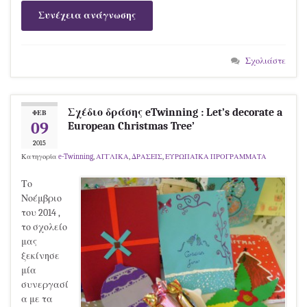
Συνέχεια ανάγνωσης
Σχολιάστε
Σχέδιο δράσης eTwinning : Let’s decorate a
ΦΕΒ
09
European Christmas Tree’
2015
Κατηγορία
e-Twinning
,
ΑΓΓΛΙΚΑ
,
ΔΡΑΣΕΙΣ
,
ΕΥΡΩΠΑΪΚΑ ΠΡΟΓΡΑΜΜΑΤΑ
Το
Νοέμβριο
του 2014 ,
το σχολείο
μας
ξεκίνησε
μία
συνεργασί
α με τα