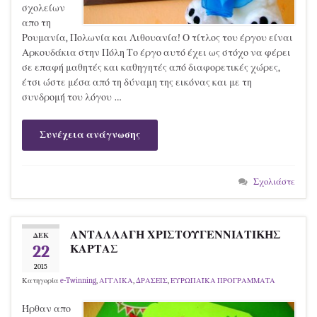
σχολείων
απο τη
Ρουμανία, Πολωνία και Λιθουανία! Ο τίτλος του έργου είναι
Αρκουδάκια στην Πόλη Το έργο αυτό έχει ως στόχο να φέρει
σε επαφή μαθητές και καθηγητές από διαφορετικές χώρες,
έτσι ώστε μέσα από τη δύναμη της εικόνας και με τη
συνδρομή του λόγου …
Συνέχεια ανάγνωσης
Σχολιάστε
ΑΝΤΑΛΛΑΓΗ ΧΡΙΣΤΟΥΓΕΝΝΙΑΤΙΚΗΣ
ΔΕΚ
22
ΚΑΡΤΑΣ
2015
Κατηγορία
e-Twinning
,
ΑΓΓΛΙΚΑ
,
ΔΡΑΣΕΙΣ
,
ΕΥΡΩΠΑΪΚΑ ΠΡΟΓΡΑΜΜΑΤΑ
Ήρθαν απο