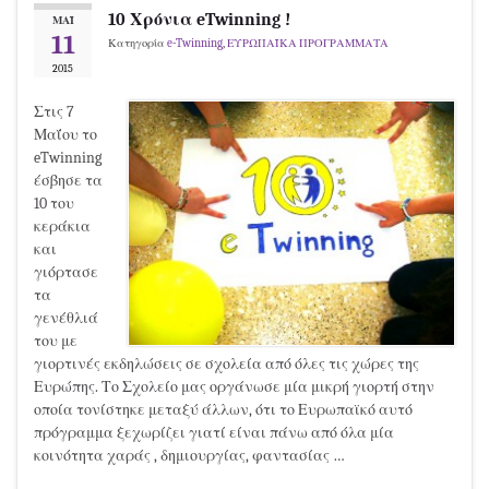
10 Χρόνια eTwinning !
ΜΆΙ
11
Κατηγορία
e-Twinning
,
ΕΥΡΩΠΑΪΚΑ ΠΡΟΓΡΑΜΜΑΤΑ
2015
Στις 7
Μαΐου το
eTwinning
έσβησε τα
10 του
κεράκια
και
γιόρτασε
τα
γενέθλιά
του με
γιορτινές εκδηλώσεις σε σχολεία από όλες τις χώρες της
Ευρώπης. Το Σχολείο μας οργάνωσε μία μικρή γιορτή στην
οποία τονίστηκε μεταξύ άλλων, ότι το Ευρωπαϊκό αυτό
πρόγραμμα ξεχωρίζει γιατί είναι πάνω από όλα μία
κοινότητα χαράς , δημιουργίας, φαντασίας …