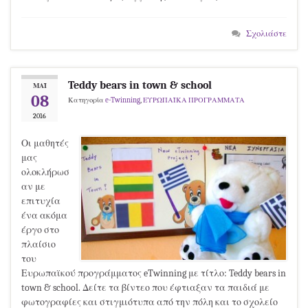
Σχολιάστε
Teddy bears in town & school
ΜΆΙ
08
Κατηγορία
e-Twinning
,
ΕΥΡΩΠΑΪΚΑ ΠΡΟΓΡΑΜΜΑΤΑ
2016
Οι μαθητές
μας
ολοκλήρωσ
αν με
επιτυχία
ένα ακόμα
έργο στο
πλαίσιο
του
Ευρωπαϊκού προγράμματος eTwinning με τίτλο: Teddy bears in
town & school. Δείτε τα βίντεο που έφτιαξαν τα παιδιά με
φωτογραφίες και στιγμιότυπα από την πόλη και το σχολείο