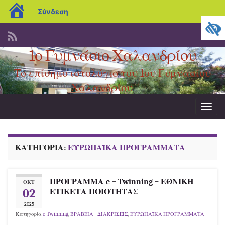
blogs.sch.gr
Σύνδεση
1ο Γυμνάσιο Χαλανδρίου
Το επίσημο ιστολόγιο του 1ου Γυμνασίου
Χαλανδρίου
Εναλ
πλοήγ
ΚΑΤΗΓΟΡΊΑ:
ΕΥΡΩΠΑΪΚΑ ΠΡΟΓΡΑΜΜΑΤΑ
ΠΡΟΓΡΑΜΜΑ e – Twinning – ΕΘΝΙΚΗ
ΟΚΤ
02
ΕΤΙΚΕΤΑ ΠΟΙΟΤΗΤΑΣ
2025
Κατηγορία
e-Twinning
,
ΒΡΑΒΕΙΑ - ΔΙΑΚΡΙΣΕΙΣ
,
ΕΥΡΩΠΑΪΚΑ ΠΡΟΓΡΑΜΜΑΤΑ