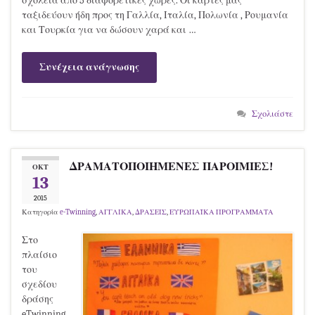
σχολεία από 5 διαφορετικές χώρες. Οι κάρτες μας
ταξιδεύουν ήδη προς τη Γαλλία, Ιταλία, Πολωνία , Ρουμανία
και Τουρκία για να δώσουν χαρά και …
Συνέχεια ανάγνωσης
Σχολιάστε
ΔΡΑΜΑΤΟΠΟΙΗΜΕΝΕΣ ΠΑΡΟΙΜΙΕΣ!
ΟΚΤ
13
2015
Κατηγορία
e-Twinning
,
ΑΓΓΛΙΚΑ
,
ΔΡΑΣΕΙΣ
,
ΕΥΡΩΠΑΪΚΑ ΠΡΟΓΡΑΜΜΑΤΑ
Στο
πλαίσιο
του
σχεδίου
δράσης
eTwinning