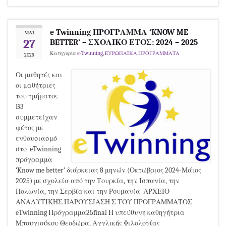
e Twinning ΠΡΟΓΡΑΜΜΑ ‘KNOW ME
ΜΆΙ
27
BETTER’ – ΣΧΟΛΙΚΟ ΕΤΟΣ: 2024 – 2025
Κατηγορία
e-Twinning
,
ΕΥΡΩΠΑΪΚΑ ΠΡΟΓΡΑΜΜΑΤΑ
2025
Οι μαθητές και
οι μαθήτριες
του τμήματος
Β3
συμμετείχαν
φέτος με
ενθουσιασμό
στο eTwinning
πρόγραμμα
‘Know me better’ διάρκειας 8 μηνών (Οκτώβριος 2024-Μάιος
2025) με σχολεία από την Τουρκία, την Ισπανία, την
Πολωνία, την Σερβία και την Ρουμανία ΑΡΧΕΙΟ
ΑΝΑΛΥΤΙΚΗΣ ΠΑΡΟΥΣΙΑΣΗ Σ ΤΟΥ ΠΡΟΓΡΑΜΜΑΤΟΣ
eTwinning Πρόγραμμα25final Η υπεύθυνη καθηγήτρια
Μπουγιούκου Θεοδώρα, Αγγλικής Φιλολογίας