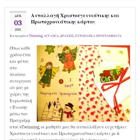
Ανταλλαγή Χριστουγεννιάτικης και
ΔΕΚ
03
Πρωτοχρονιάτικης κάρτας
2015
Κατηγορία
e-Twinning
,
ΑΓΓΛΙΚΑ
,
ΔΡΑΣΕΙΣ
,
ΕΥΡΩΠΑΪΚΑ ΠΡΟΓΡΑΜΜΑΤΑ
Όπως κάθε
χρόνο έτσι
και φέτος
στο
πλαίσιο
συνεργασι
ών μας με
χώρες της
Ευρωπαϊκή
ς Ένωσης
μέσω του
Προγράμμ
ατος eTwinning, οι μαθητές μας θα ανταλλάξουν ευχετήριες
Χριστουγεννιάτικες και Πρωτοχρονιάτικες κάρτες με 6