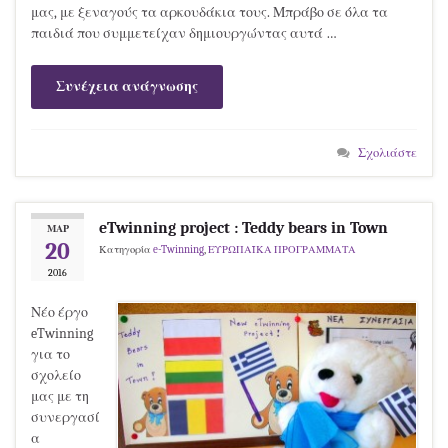
μας, με ξεναγούς τα αρκουδάκια τους. Μπράβο σε όλα τα
παιδιά που συμμετείχαν δημιουργώντας αυτά …
Συνέχεια ανάγνωσης
Σχολιάστε
eTwinning project : Teddy bears in Town
ΜΑΡ
20
Κατηγορία
e-Twinning
,
ΕΥΡΩΠΑΪΚΑ ΠΡΟΓΡΑΜΜΑΤΑ
2016
Νέο έργο
eTwinning
για το
σχολείο
μας με τη
συνεργασί
α