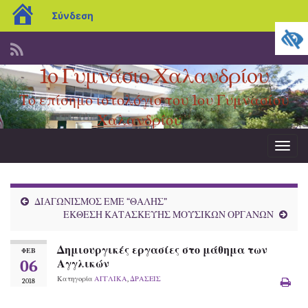
blogs.sch.gr
Σύνδεση
1ο Γυμνάσιο Χαλανδρίου
Το επίσημο ιστολόγιο του 1ου Γυμνασίου
Χαλανδρίου
Εναλ
πλοήγ
ΔΙΑΓΩΝΙΣΜΟΣ ΕΜΕ “ΘΑΛΗΣ”
ΕΚΘΕΣΗ ΚΑΤΑΣΚΕΥΗΣ ΜΟΥΣΙΚΩΝ ΟΡΓΑΝΩΝ
Δημιουργικές εργασίες στο μάθημα των
ΦΕΒ
06
Αγγλικών
Κατηγορία
ΑΓΓΛΙΚΑ
,
ΔΡΑΣΕΙΣ
2018