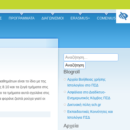
Σ
ΠΡΟΓΡΑΜΜΑΤΑ
ΔΙΑΓΩΝΙΣΜΟΙ
ERASMUS+
COMENIUS
Αναζήτηση
για:
Blogroll
Αρχεία Βοήθειας χρήσης
θημάτων είναι το ίδιο με της
Ιστολογίου στο ΠΣΔ
 8.10 και τα ζυγά τμήματα στις
Ασφάλεια στο Διαδίκτυο-
ρο τα τμήματα αυτά σχολάνε στις
Ενημερωτικός Κόμβος ΠΣΔ
 φοράνε ζεστά ρούχα γιατί οι
Δικτυακή πύλη sch.gr
Εκπαιδευτικές Κοινότητες και
Ιστολόγια ΠΣΔ
Αρχεία