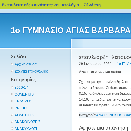
blogs.sch.gr
Εκπαιδευτικές κοινότητες και ιστολόγια
Σύνδεση
1ο ΓΥΜΝΑΣΙΟ ΑΓΙΑΣ ΒΑΡΒΑΡΑ
Σελίδες
επανέναρξη λειτουργ
29 Ιανουαρίου, 2021 —
1ο ΓΥΜΝ
Αρχική σελίδα
Στοιχεία επικοινωνίας
Αγαπητοί γονείς και παιδιά,
Κατηγορίες
Σχετικά με την επανέναρξη λειτο
2016-17
τηλεκπαίδευσης. Οι ώρες όμως τω
8.15. Τα διαλείμματα είναι διαφ
COMENIUS
14.10. Τα παιδιά πρέπει να έχου
ERASMUS+
αίθουσες θα πρέπει να αερίζοντα
PROJECT
ΑΘΛΗΤΙΚΕΣ
Κατηγορία
ΑΝΑΚΟΙΝΩΣΕΙΣ
.
Καν
ΑΝΑΚΟΙΝΩΣΕΙΣ
Αφήστε μια απάντηση
ΑΝΑΚΥΚΛΩΣΗ