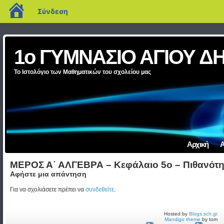
blogs.sch.gr
Σύνδεση
1ο ΓΥΜΝΑΣΙΟ ΑΓΙΟΥ Δ
Το Ιστολόγιο των Μαθηματικών του σχολείου μας
Αρχική
Α
ΜΕΡΟΣ Α΄ ΑΛΓΕΒΡΑ – Κεφάλαιο 5ο – Πιθανότη
Αφήστε μια απάντηση
Για να σχολιάσετε πρέπει να
συνδεθείτε
.
Hosted by
Blogs.sch.gr
Mandigo theme
by tom