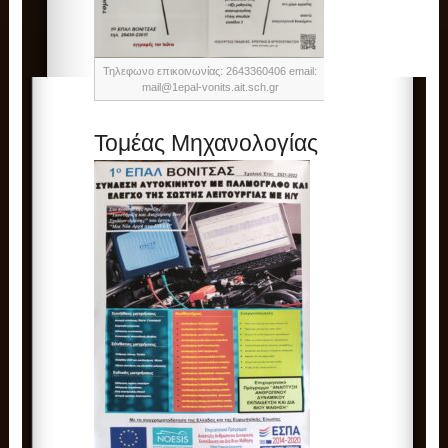
Τηλεφωνο επικοινωνίας: 2643360406 email:
mail@1epal-vonits.ait.sch.gr
Τομέας Μηχανολογίας