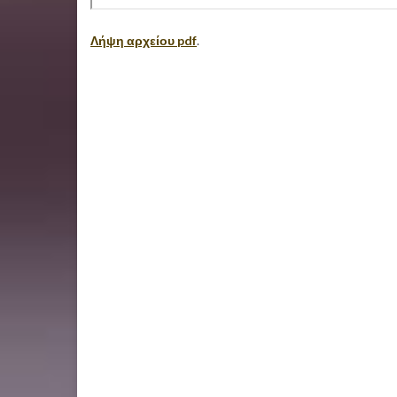
Λήψη αρχείου pdf
.