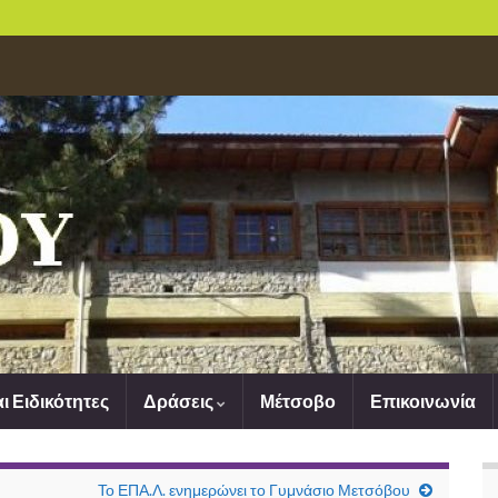
αι Ειδικότητες
Δράσεις
Μέτσοβο
Επικοινωνία
Το ΕΠΑ.Λ. ενημερώνει το Γυμνάσιο Μετσόβου