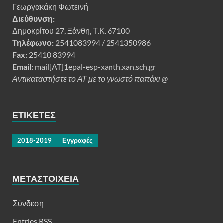
Γεωργακάκη Φωτεινή
Διεύθυνση:
Δημοκρίτου 27, Ξάνθη, Τ.Κ. 67100
Τηλέφωνο:
2541083994 / 2541350986
Fax:
25410 83994
Email:
mail[AT]1epal-esp-xanth.xan.sch.gr
Αντικαταστήστε το ΑΤ με το γνωστό παπάκι @
ΕΤΙΚΈΤΕΣ
2018-2019
Εγγραφές
ΜΕΤΑΣΤΟΙΧΕΊΑ
Σύνδεση
Entries
RSS