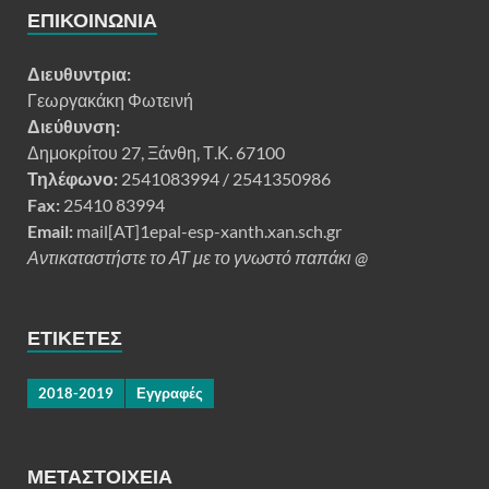
ΕΠΙΚΟΙΝΩΝΊΑ
Διευθυντρια:
Γεωργακάκη Φωτεινή
Διεύθυνση:
Δημοκρίτου 27, Ξάνθη, Τ.Κ. 67100
Τηλέφωνο:
2541083994 / 2541350986
Fax:
25410 83994
Email:
mail[AT]1epal-esp-xanth.xan.sch.gr
Αντικαταστήστε το ΑΤ με το γνωστό παπάκι @
ΕΤΙΚΈΤΕΣ
2018-2019
Εγγραφές
ΜΕΤΑΣΤΟΙΧΕΊΑ