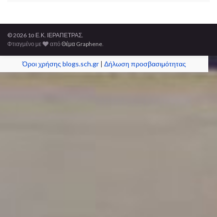
© 2026 1ο Ε.Κ. ΙΕΡΑΠΕΤΡΑΣ.
Φτιαγμένο με
από
Θέμα Graphene
.
Όροι χρήσης blogs.sch.gr
|
Δήλωση προσβασιμότητας