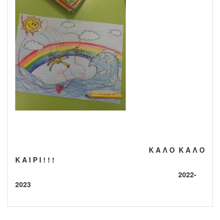
Κ Α Λ Ο Κ Α Λ Ο
Κ Α Ι Ρ Ι ! ! !
2022-
2023