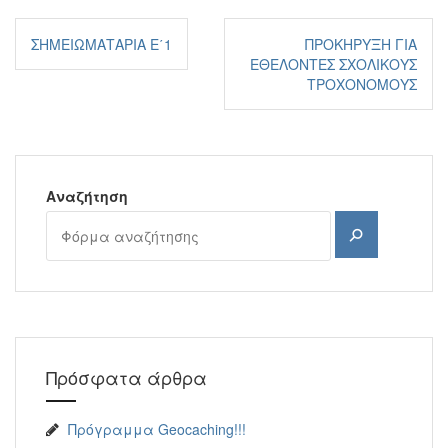
Πλοήγηση
ΣΗΜΕΙΩΜΑΤΆΡΙΑ Ε΄1
ΠΡΟΚΉΡΥΞΗ ΓΙΑ
άρθρων
ΕΘΕΛΟΝΤΈΣ ΣΧΟΛΙΚΟΎΣ
ΤΡΟΧΟΝΌΜΟΥΣ
Αναζήτηση
Αναζήτηση
Πρόσφατα άρθρα
Πρόγραμμα Geocaching!!!