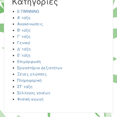
Kατηγορίες
E-TWINNING
Α' τάξη
Ανακοινώσεις
Β' τάξη
Γ' τάξη
Γενικά
Δ' τάξη
Ε' τάξη
Επιμόρφωση
Εργαστήρια Δεξιοτήτων
Ξένες γλώσσες
Πληροφορική
ΣΤ' τάξη
Σύλλογος γονέων
Φυσική αγωγή