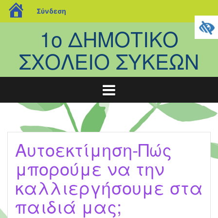
blogs.sch.gr
Σύνδεση
Μετάβαση
1ο ΔΗΜΟΤΙΚΟ
σε
περιεχόμενο
ΣΧΟΛΕΙΟ ΣΥΚΕΩΝ
Aυτοεκτίμηση-Πώς
μπορούμε να την
καλλιεργήσουμε στα
παιδιά μας;