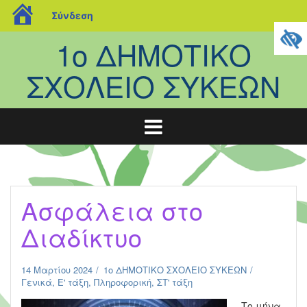
blogs.sch.gr
Σύνδεση
Μετάβαση
1ο ΔΗΜΟΤΙΚΟ
σε
περιεχόμενο
ΣΧΟΛΕΙΟ ΣΥΚΕΩΝ
Ασφάλεια στο
Διαδίκτυο
14 Μαρτίου 2024
1ο ΔΗΜΟΤΙΚΟ ΣΧΟΛΕΙΟ ΣΥΚΕΩΝ
Γενικά
,
Ε' τάξη
,
Πληροφορική
,
ΣΤ' τάξη
Το μήνα