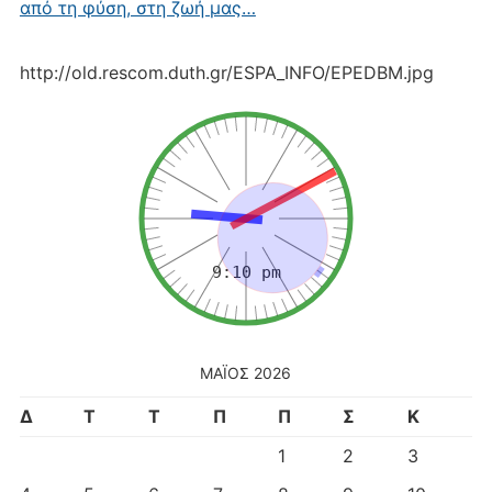
από τη φύση, στη ζωή μας…
http://old.rescom.duth.gr/ESPA_INFO/EPEDBM.jpg
ΜΆΙΟΣ 2026
Δ
Τ
Τ
Π
Π
Σ
Κ
1
2
3