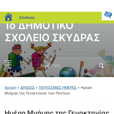
blogs.sch.gr
Σύνδεση
1ο ΔΗΜΟΤΙΚΟ
ΣΧΟΛΕΙΟ ΣΚΥΔΡΑΣ
Αναζήτηση
Εναλλαγή
για:
του
μενού
για
Αρχική
»
ΔΡΑΣΕΙΣ
»
ΠΑΓΚΟΣΜΙΕΣ ΗΜΕΡΕΣ
»
Ημέρα
κινητά
Μνήμης της Γενοκτονίας των Ποντίων
Ημέρα Μνήμης της Γενοκτονίας