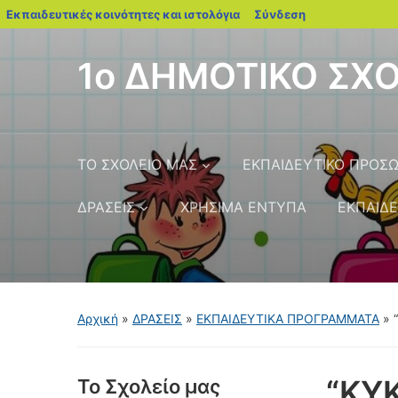
blogs.sch.gr
Εκπαιδευτικές κοινότητες και ιστολόγια
Σύνδεση
1ο ΔΗΜΟΤΙΚΟ ΣΧ
ΤΟ ΣΧΟΛΕΙΟ ΜΑΣ
ΕΚΠΑΙΔΕΥΤΙΚΟ ΠΡΟΣΩ
ΔΡΑΣΕΙΣ
ΧΡΗΣΙΜΑ ΕΝΤΥΠΑ
ΕΚΠΑΙΔΕ
Αρχική
»
ΔΡΑΣΕΙΣ
»
ΕΚΠΑΙΔΕΥΤΙΚΑ ΠΡΟΓΡΑΜΜΑΤΑ
»
“ΚΥΚ
Το Σχολείο μας