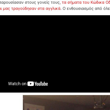
 παρουσίασαν στους γονείς τους,
τα σήματα του Κώδικα Οδ
ι μας τραγούδησαν στα αγγλικά
. Ο ενθουσιασμός από όλε