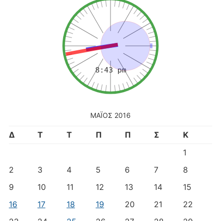
ΜΆΙΟΣ 2016
Δ
Τ
Τ
Π
Π
Σ
Κ
1
2
3
4
5
6
7
8
9
10
11
12
13
14
15
16
17
18
19
20
21
22