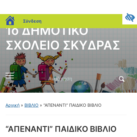
blogs.sch.gr
Σύνδεση
1ο ΔΗΜΟΤΙΚΟ
ΣΧΟΛΕΙΟ ΣΚΥΔΡΑΣ
Αναζήτηση
Εναλλαγή
για:
του
μενού
για
Αρχική
»
ΒΙΒΛΙΟ
»
“ΑΠΕΝΑΝΤΙ” ΠΑΙΔΙΚΟ ΒΙΒΛΙΟ
κινητά
“ΑΠΕΝΑΝΤΙ” ΠΑΙΔΙΚΟ ΒΙΒΛΙΟ