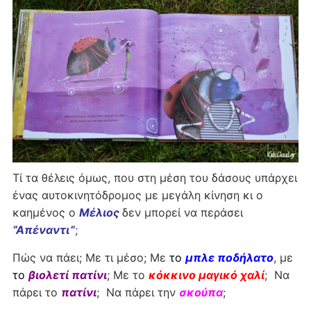
Τί τα θέλεις όμως, που στη μέση του δάσους υπάρχει
ένας αυτοκινητόδρομος με μεγάλη κίνηση κι ο
καημένος ο
Μέλιος
δεν μπορεί να περάσει
“Απέναντι”
;
Πώς να πάει; Με τι μέσο; Με
το
μπλε ποδήλατο
, με
τ
ο
βιολετί πατίνι
; Με το
κόκκινο μαγικό χαλί
; Να
πάρει το
πατίνι
; Να πάρει την
σκούπα
;