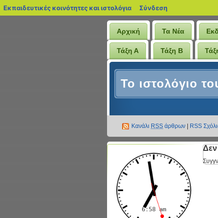
blogs.sch.gr
Εκπαιδευτικές κοινότητες και ιστολόγια
Σύνδεση
Αρχική
Τα Νέα
Εκ
Τάξη Α
Τάξη Β
Τάξ
Το ιστολόγιο το
Κανάλι
RSS
άρθρων
|
RSS Σχόλ
Δεν
Συγγν