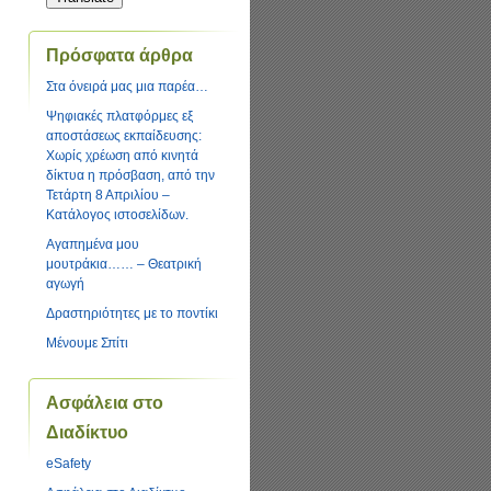
language
to
translate
Πρόσφατα άρθρα
this
page
Στα όνειρά μας μια παρέα…
Ψηφιακές πλατφόρμες εξ
αποστάσεως εκπαίδευσης:
Χωρίς χρέωση από κινητά
δίκτυα η πρόσβαση, από την
Τετάρτη 8 Απριλίου –
Κατάλογος ιστοσελίδων.
Αγαπημένα μου
μουτράκια…… – Θεατρική
αγωγή
Δραστηριότητες με το ποντίκι
Μένουμε Σπίτι
Ασφάλεια στο
Διαδίκτυο
eSafety