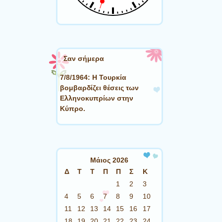
Σαν σήμερα
7/8/1964: Η Τουρκία
βομβαρδίζει θέσεις των
Ελληνοκυπρίων στην
Κύπρο.
Μάιος 2026
Δ
Τ
Τ
Π
Π
Σ
Κ
1
2
3
4
5
6
7
8
9
10
11
12
13
14
15
16
17
18
19
20
21
22
23
24