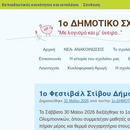
blogs.sch.gr
Εκπαιδευτικές κοινότητες και ιστολόγια
Σύνδεση
1ο ΔΗΜΟΤΙΚΟ Σ
"Με λογισμό και μ' όνειρο..."
Αρχική
ΝΕΑ- ΑΝΑΚΟΙΝΩΣΕΙΣ
Το σχολε
Επικοινωνία
Η ιστορία του σχολείου μας
Λογοτεχνία
Κυκλοφοριακή Αγωγή
Η σχολι
1ο Φεστιβάλ Στίβου Δή
Δημοσιεύθηκε
31 Μαΐου 2026
από τον/την
1ο ΔΗΜΟ
Το Σάββατο 30 Μαϊου 2026 διεξάχθηκε το 1
Ολυμπιονικών, όπου συμμετείχαν μαθητές απ
πήραν μέρος και θερμά συγχαρητήρια στους 