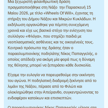
Μια ξεχωριστή φιλανθρωπική δράση
πραγματοποιήθηκε στη Νάξο την Παρασκευή 15
Μαίου 2026, με τίτλο «Wheels Of Will», έχοντας τη
στήριξη του Δήμου Νάξου και Μικρών Κυκλάδων. Η
εκδήλωση οργανώθηκε για πέμπτη συνεχόμενη
χρονιά και είχε ως βασικό στόχο την ενίσχυση του
συλλόγου «Φλόγα», που στηρίζει παιδιά με
νεοπλασματικές ασθένειες και τις οικογένειές τους.
Κεντρικό πρόσωπο της δράσης ήταν ο
παραολυμπιονίκης ποδηλάτης Νίκος Παπαγγελής, ο
οποίος απέδειξε για ακόμη μία φορά πως η δύναμη
της θέλησης μπορεί να ξεπεράσει κάθε δυσκολία.
Είχαμε την ευλογία να παρευρεθούμε σην εκκίνηση
του αγώνα. Η ποδηλατική διαδρομή ξεκίνησε από το
λιμάνι της Νάξου, πέρασε από το Φιλώτι και
ολοκληρώθηκε στην Απείρανθο, συγκεντρώνοντας το
ενδιαφέρον κατοίκων και επισκεπτών.
Ο παραολυμπιονίκης Νίκος Παπαγγελής μίλησε στα