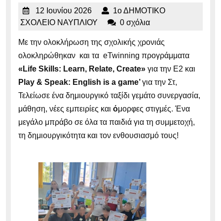
12
12 Ιουνίου 2026
1ο ΔΗΜΟΤΙΚΟ
Ιουνίου
1ο
ΣΧΟΛΕΙΟ ΝΑΥΠΛΙΟΥ
0 σχόλια
2026
ΔΗΜΟΤΙΚΟ
Με την ολοκλήρωση της σχολικής χρονιάς
ΣΧΟΛΕΙΟ
ολοκληρώθηκαν και τα eTwinning προγράμματα
ΝΑΥΠΛΙΟΥ
«Life Skills: Learn, Relate, Create»
για την Ε2 και
Play
&
Speak
:
English
is
a
game
’
για την Στ,
Τελείωσε ένα δημιουργικό ταξίδι γεμάτο συνεργασία,
μάθηση, νέες εμπειρίες και
ό
μορφες στιγμές. Ένα
μεγάλο μπράβο σε όλα τα παιδιά για τη συμμετοχή,
τη δημιουργικότητα και τον ενθουσιασμό τους!