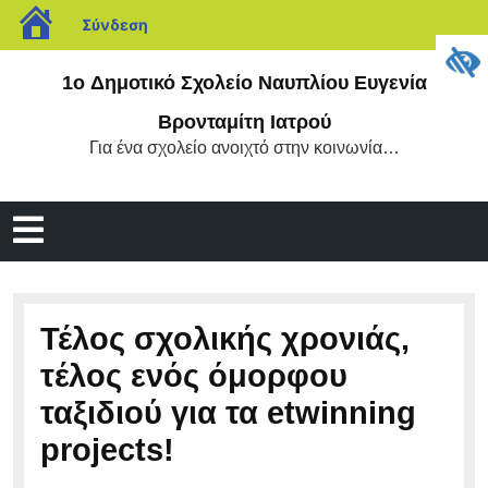
blogs.sch.gr
Σύνδεση
Μετάβαση
1o Δημοτικό Σχολείο Ναυπλίου Ευγενία
στο
περιεχόμενο
Βρονταμίτη Ιατρού
Για ένα σχολείο ανοιχτό στην κοινωνία…
Άνοιγμα
μενού
Τέλος σχολικής χρονιάς,
τέλος ενός όμορφου
ταξιδιού για τα etwinning
projects!