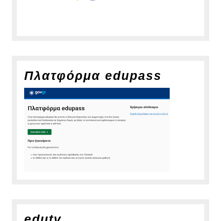
Πλατφόρμα edupass
edutv