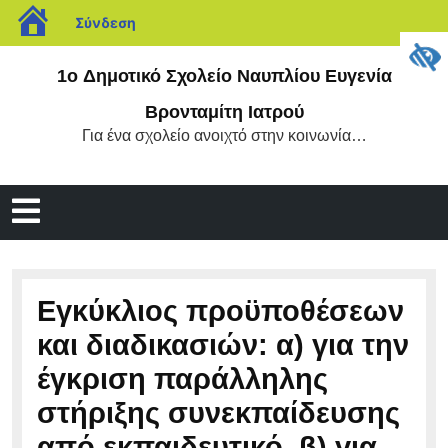
blogs.sch.gr
Σύνδεση
Μετάβαση
1o Δημοτικό Σχολείο Ναυπλίου Ευγενία
στο
περιεχόμενο
Βρονταμίτη Ιατρού
Για ένα σχολείο ανοιχτό στην κοινωνία…
Άνοιγμα
μενού
Εγκύκλιος προϋποθέσεων
και διαδικασιών: α) για την
έγκριση παράλληλης
στήριξης συνεκπαίδευσης
από εκπαιδευτικό, β) για