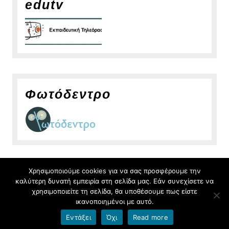
edutv
Φωτόδεντρο
Χρησιμοποιούμε cookies για να σας προσφέρουμε την
καλύτερη δυνατή εμπειρία στη σελίδα μας. Εάν συνεχίσετε να
blogs.sch.gr
χρησιμοποιείτε τη σελίδα, θα υποθέσουμε πως είστε
Φιλοξενείται στο
ικανοποιημένοι με αυτό.
Εντάξει
Όχι
Read more
Όροι χρήσης blogs.sch.gr
|
Δήλωση προσβασιμότητας