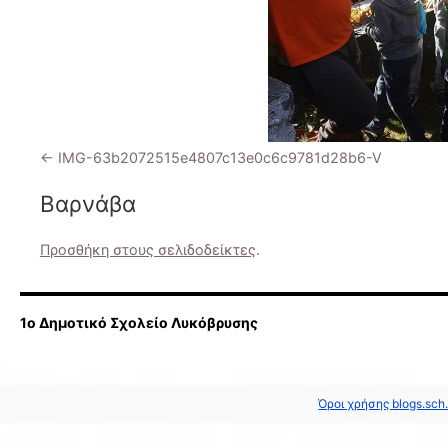
IMG-63b2072515e4807c13e0c6c9781d28b6-V
Βαρνάβα
Προσθήκη στους σελιδοδείκτες
.
1ο Δημοτικό Σχολείο Λυκόβρυσης
Όροι χρήσης blogs.sch.