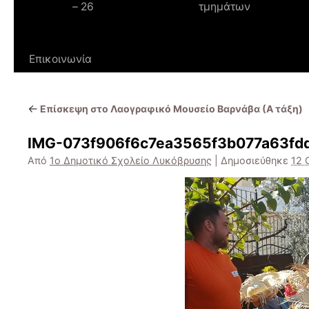
– 26
τμημάτων
Επικοινωνία
←
Επίσκεψη στο Λαογραφικό Mουσείο Βαρνάβα (Α τάξη)
IMG-073f906f6c7ea3565f3b077a63fd
Από
1ο Δημοτικό Σχολείο Λυκόβρυσης
|
Δημοσιεύθηκε
12 