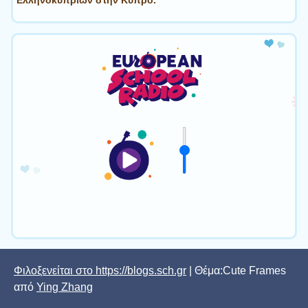
Ελληνοκυπρίων στην Κύπρο.
Φιλοξενείται στο https://blogs.sch.gr
| Θέμα:Cute Frames
από
Ying Zhang