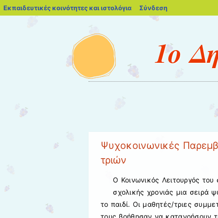
blogs.sch.gr
Εκπαιδευτικές κοινότητες και ιστολόγια
Σύνδεση
1ο Δ
Μενού
Μετάβαση στο περιεχόμενο
Ψυχοκοινωνικές Παρεμβ
τριών
Ο Κοινωνικός Λειτουργός του 
σχολικής χρονιάς μια σειρά 
το παιδί. Οι μαθητές/τριες συμμ
τους βοήθησαν να κατανοήσουν τ