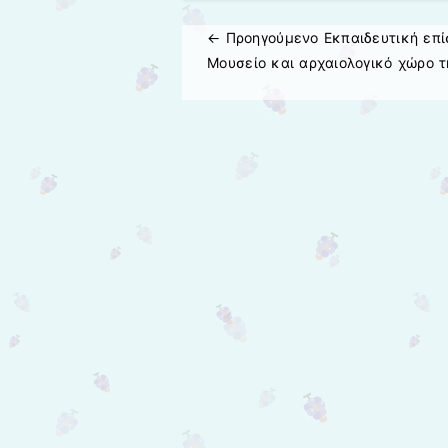
← Προηγούμενo
Εκπαιδευτική επί
Πλοήγηση άρθρων
Μουσείο και αρχαιολογικό χώρο τ