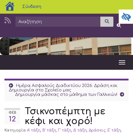
blogs.sch.gr
Σύνδεση
Search for:
Αναζήτησ
Εναλλα
Ενα
Ημέρα Ασφαλούς Διαδικτύου 2026: Δράση και
Δημιουργία στο Σχολείο μας
Δημιουργία μάσκας στο μάθημα των Γαλλικών!
Τσικνοπέμπτη με
ΦΕΒ
12
κέφι και χορό!
Κατηγορία
Α' τάξη
,
Β' τάξη
,
Γ' τάξη
,
Δ' τάξη
,
Δράσεις
,
Ε' τάξη
,