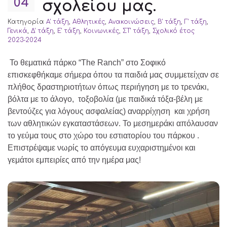
04
σχολείου μας.
Κατηγορία
Α' τάξη
,
Αθλητικές
,
Ανακοινώσεις
,
Β' τάξη
,
Γ' τάξη
,
Γενικά
,
Δ' τάξη
,
Ε' τάξη
,
Κοινωνικές
,
ΣΤ' τάξη
,
Σχολικό έτος
2023-2024
Το θεματικά πάρκο “The Ranch” στο Σοφικό
επισκεφθήκαμε σήμερα όπου τα παιδιά μας συμμετείχαν σε
πλήθος δραστηριοτήτων όπως περιήγηση με το τρενάκι,
βόλτα με το άλογο, τοξοβολία (με παιδικά τόξα-βέλη με
βεντούζες για λόγους ασφαλείας) αναρρίχηση και χρήση
των αθλητικών εγκαταστάσεων. Το μεσημεράκι απόλαυσαν
το γεύμα τους στο χώρο του εστιατορίου του πάρκου .
Επιστρέψαμε νωρίς το απόγευμα ευχαριστημένοι και
γεμάτοι εμπειρίες από την ημέρα μας!