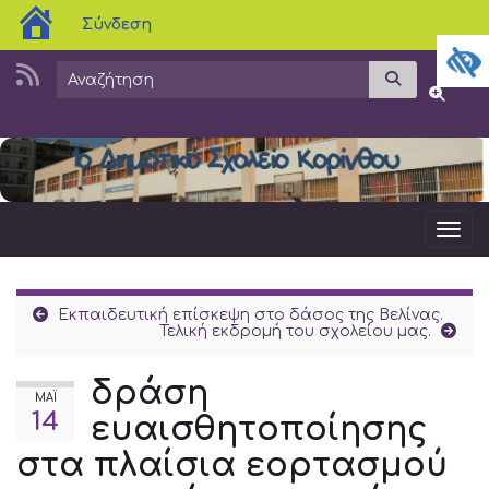
blogs.sch.gr
Σύνδεση
Search for:
Αναζήτησ
Εναλλα
Ενα
Εκπαιδευτική επίσκεψη στο δάσος της Βελίνας.
Τελική εκδρομή του σχολείου μας.
δράση
ΜΆΙ
14
ευαισθητοποίησης
στα πλαίσια εορτασμού