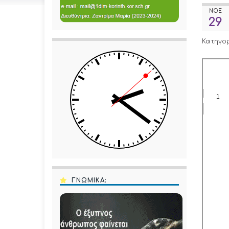
ΝΟΈ
29
Κατηγο
ΓΝΩΜΙΚΑ: