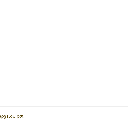
ge
ρχείου pdf
.