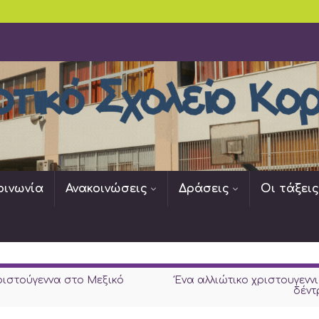
οινωνία
Ανακοινώσεις
Δράσεις
Οι τάξει
ριστούγεννα στο Μεξικό
Ένα αλλιώτικο χριστουγεννι
δέντ