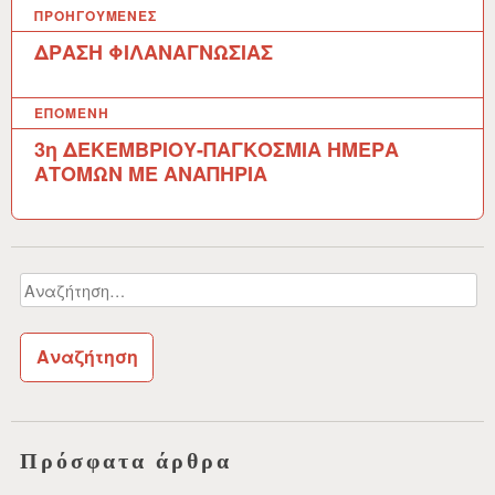
Π
ΠΡΟΗΓΟΎΜΕΝΕΣ
λ
ΔΡΑΣΗ ΦΙΛΑΝΑΓΝΩΣΙΑΣ
ο
ΕΠΌΜΕΝΗ
ή
3η ΔΕΚΕΜΒΡΙΟΥ-ΠΑΓΚΟΣΜΙΑ ΗΜΕΡΑ
γ
ΑΤΟΜΩΝ ΜΕ ΑΝΑΠΗΡΙΑ
η
σ
η
Αναζήτηση
ά
για:
ρ
θ
ρ
ω
Πρόσφατα άρθρα
ν