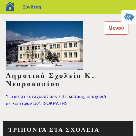
blogs.sch.gr
Σύνδεση
Μεταπηδήστε
στο
Μενού
περιεχόμενο
Δημοτικό Σχολείο Κ.
Νευροκοπίου
"Παιδεία ευτυχούσι μεν εστί κόσμος, ατυχούσι
δε καταφύγιον". ΙΣΟΚΡΑΤΗΣ
ΤΡΙΠΟΝΤΑ ΣΤΑ ΣΧΟΛΕΙΑ