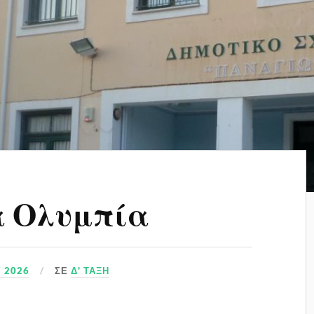
α Ολυμπία
Υ 2026
ΣΕ
Δ' ΤΆΞΗ