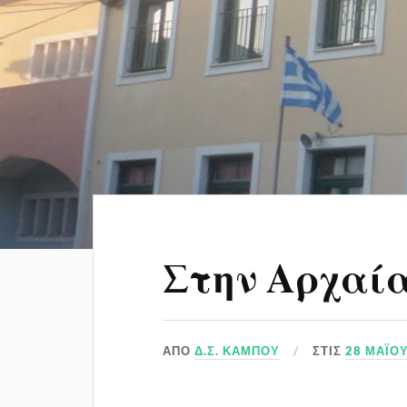
Στην Αρχαί
ΑΠΌ
Δ.Σ. ΚΆΜΠΟΥ
ΣΤΙΣ
28 ΜΑΪ́Ο