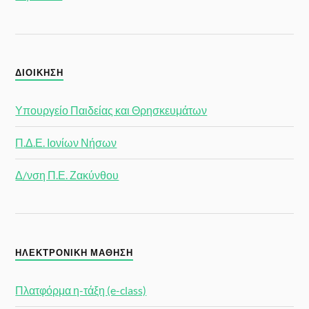
ΔΙΟΊΚΗΣΗ
Υπουργείο Παιδείας και Θρησκευμάτων
Π.Δ.Ε. Ιονίων Νήσων
Δ/νση Π.Ε. Ζακύνθου
ΗΛΕΚΤΡΟΝΙΚΉ ΜΆΘΗΣΗ
Πλατφόρμα η-τάξη (e-class)