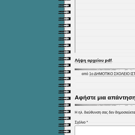
Λήψη αρχείου pdf
.
από
1ο ΔΗΜΟΤΙΚΟ ΣΧΟΛΕΙΟ ΙΣΤ
Αφήστε μια απάντησ
Η ηλ. διεύθυνση σας δεν δημοσιεύετα
Σχόλιο
*