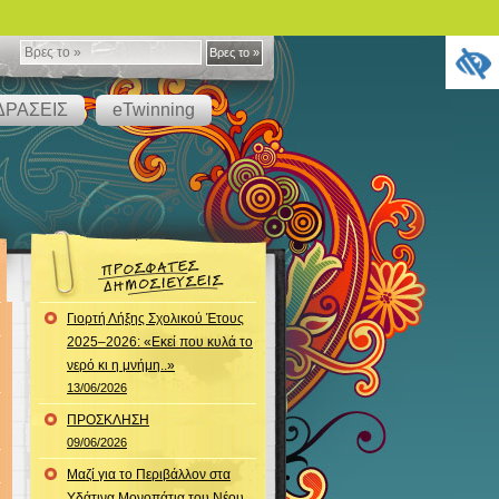
Βρες
Βρες το »
το
ΔΡΑΣΕΙΣ
eTwinning
»
Γιορτή Λήξης Σχολικού Έτους
2025–2026: «Εκεί που κυλά το
νερό κι η μνήμη..»
13/06/2026
ΠΡΟΣΚΛΗΣΗ
09/06/2026
Μαζί για το Περιβάλλον στα
Υδάτινα Μονοπάτια του Νέου