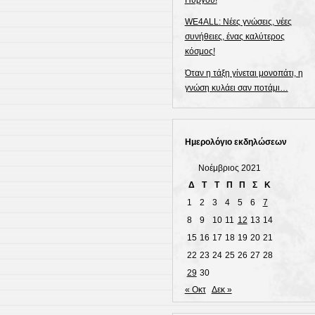
Πύργου!
WE4ALL: Νέες γνώσεις, νέες
συνήθειες, ένας καλύτερος
κόσμος!
Όταν η τάξη γίνεται μονοπάτι, η
γνώση κυλάει σαν ποτάμι…
Ημερολόγιο εκδηλώσεων
Νοέμβριος 2021
Δ
Τ
Τ
Π
Π
Σ
Κ
1
2
3
4
5
6
7
8
9
10
11
12
13
14
15
16
17
18
19
20
21
22
23
24
25
26
27
28
29
30
« Οκτ
Δεκ »