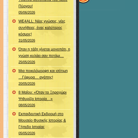
Πύργου!
05/06/2026
WE4ALL: Νέες γνώσεις, νέες
συνήθειες, ένας καλύτερος
κόσμος!
31/05/2026
Όταν η τάξη γίνεται μονοπάτι, η
γνώση κυλάει σαν ποτάμι…
25/05/2026
Μια ποικιλόμορφη και ισότιμη
…Γέφυρα… αγάπης!
20/05/2026
8 Μαΐου: «Όταν το Ξηροχώρι
Ψιθυρίζει Ιστορία…»
08/05/2026
Εκπαιδευτική Εκδρομή στο
Μουσείο Φυσικής Ιστορίας &
Γήπεδο Ιστιαίας
05/05/2026