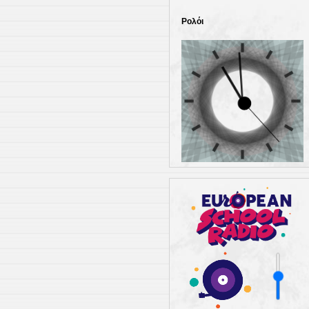
Ρολόι