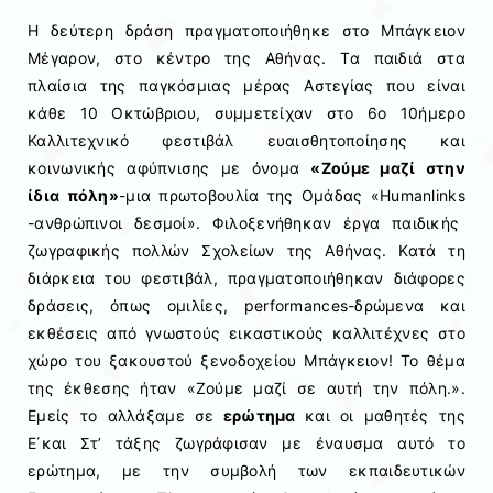
Η δεύτερη δράση πραγματοποιήθηκε στο Μπάγκειον
Μέγαρον, στο κέντρο της Αθήνας.
Τα παιδιά στα
πλαίσια της παγκόσμιας μέρας
Αστεγίας
που είναι
κάθε 10 Οκτώβριου, συμμετείχαν στο 6ο 10ήμερο
Καλλιτεχνικό φεστιβάλ ευαισθητοποίησης και
κοινωνικής αφύπνισης με όνομα
«Ζούμε μαζί στην
ίδια πόλη»
-μια πρωτοβουλία της Ομάδας «
Humanlinks
-ανθρώπινοι δεσμοί».
Φιλοξενήθηκαν έργα παιδικής
ζωγραφικής πολλών Σχολείων της Αθήνας. Κατά τη
διάρκεια του φεστιβάλ, πραγματοποιήθηκαν διάφορες
δράσεις, όπως ομιλίες,
performances
-δρώμενα και
εκθέσεις από γνωστούς εικαστικούς καλλιτέχνες στο
χώρο του ξακουστού ξενοδοχείου
Μπάγκειον
! Τ
ο θέμα
της έκθεσης ήταν «Ζούμε μαζί σε αυτή την πόλη.».
Εμείς το αλλάξαμε σε
ερώτημα
και οι μαθητές της
Ε΄και
Στ’ τάξης ζωγράφισαν με έναυσμα αυτό το
ερώτημα, με την συμβολή των εκπαιδευτικών