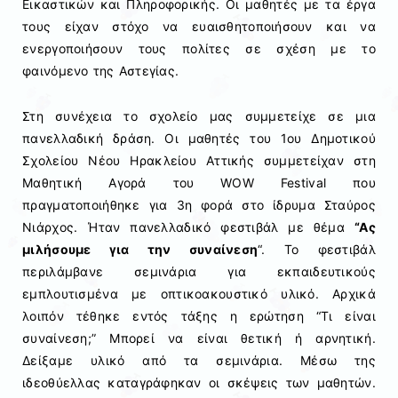
Εικαστικών και Πληροφορικής.
Οι μαθητές με τα έργα
τους είχαν στόχο να ευαισθητοποιήσουν και να
ενεργοποιήσουν τους πολίτες σε σχέση με το
φαινόμενο της
Αστεγίας
.
Στη συνέχεια το σχολείο μας συμμετείχε σε μια
πανελλαδική δράση.
Οι μαθητές του 1ου Δημοτικού
Σχολείου Νέου Ηρακλείου Αττικής συμμετείχαν στη
Μαθητική Αγορά του WOW
Festival
που
πραγματοποιήθηκε για 3η φορά στο ίδρυμα Σταύρος
Νιάρχος.
Ήταν
πανελλαδικό φεστιβάλ με θέμα
“Ας
μιλήσουμε για την συναίνεση
“.
Το
φεστιβάλ
περιλάμβανε
σεμινάρια για εκπαιδευτικούς
εμπλουτισμένα με οπτικοακουστικό υλικό.
Αρχικά
λοιπόν
τέθηκε
εντός τάξης η ερώτηση “Τι είναι
συναίνεση;” Μπορεί να είναι θετική ή αρνητική.
Δείξαμε υλικό από τα σεμινάρια.
Μέσω της
ιδεοθύελλας
καταγράφηκαν οι σκέψεις των μαθητών.