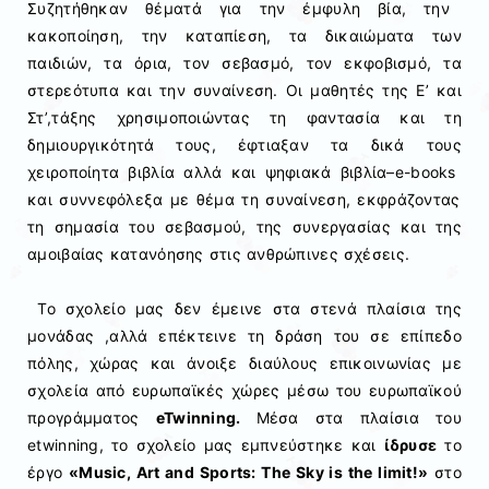
Συζητήθηκαν θέματά για την
έμφυλη
βία, την
κακοποίηση, την καταπίεση, τα δικαιώματα των
παιδιών, τα όρια, τον σεβασμό, τον εκφοβισμό, τα
στερεότυπα και την συναίνεση.
Οι μαθητές της Ε’ και
Στ’,τάξης
χρησιμοποιώντας τη φαντασία και τη
δημιουργικότητά τους, έφτιαξαν τα δικά τους
χειροποίητα βιβλία αλλά και ψηφιακά βιβλία–
e-books
και
συννεφόλεξα
με θέμα τη συναίνεση, εκφράζοντας
τη σημασία του σεβασμού, της συνεργασίας και της
αμοιβαίας κατανόησης στις ανθρώπινες σχέσεις.
Το σχολείο μας δεν έμεινε στα στενά πλαίσια της
μονάδας ,αλλά επέκτεινε τη δράση του σε επίπεδο
πόλης, χώρας και άνοιξε διαύλους επικοινωνίας με
σχολεία από ευρωπαϊκές χώρες
μέσω
του ευρωπαϊκού
προγράμματος
eTwinning
.
Μέσα στα πλαίσια του
etwinning, το σχολείο μας εμπνεύστηκε και
ίδρυσε
το
έργο
«Music, Art and Sports: The Sky is the limit
!»
στο