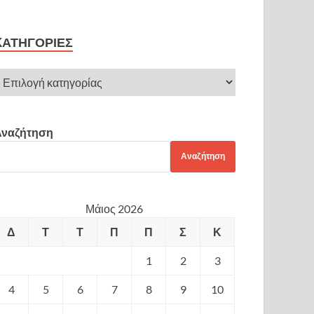
KΑΤΗΓΟΡΊΕΣ
Αναζήτηση
Αναζήτηση
Μάιος 2026
Δ
Τ
Τ
Π
Π
Σ
Κ
1
2
3
4
5
6
7
8
9
10