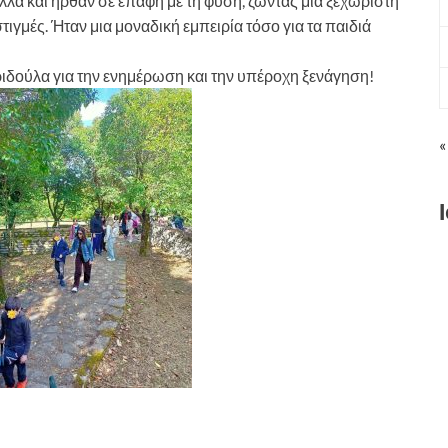
λλα και ήρθαν σε επαφή με τη φύση, ζώντας μια ξεχωριστή
τιγμές. Ήταν μια μοναδική εμπειρία τόσο για τα παιδιά
ριδούλα για την ενημέρωση και την υπέροχη ξενάγηση!
«