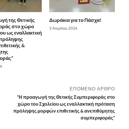
γή της Θετικής
Δωράκια για το Πάσχα!
οράς στο χώρο
3 Απριλίου 2026
ίου ως εναλλακτική
πρόληψης
ιθετικής &
ητης
οράς”
26
ΕΠΌΜΕΝΟ ΆΡΘΡΟ
“Η προαγωγή της Θετικής Συμπεριφοράς στο
χώρο του Σχολείου ως εναλλακτική πρόταση
πρόληψης μορφών επιθετικής & ανεπιθύμητης
συμπεριφοράς”