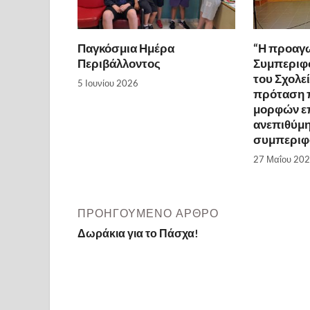
Παγκόσμια Ημέρα
“Η προαγω
Περιβάλλοντος
Συμπεριφ
του Σχολε
5 Ιουνίου 2026
πρόταση 
μορφών επ
ανεπιθύμ
συμπεριφ
27 Μαΐου 20
ΠΡΟΗΓΟΎΜΕΝΟ ΆΡΘΡΟ
Δωράκια για το Πάσχα!