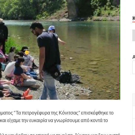
μματος “Τα πετρογέφυρα της Κόνιτσας” επισκέφθηκε το
αι είχαμε την ευκαιρία να γνωρίσουμε από κοντά το