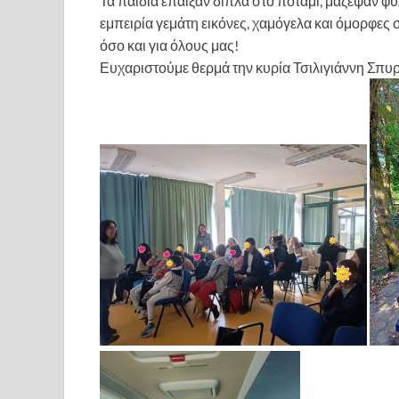
Τα παιδιά έπαιξαν δίπλα στο ποτάμι, μάζεψαν φύ
εμπειρία γεμάτη εικόνες, χαμόγελα και όμορφες σ
όσο και για όλους μας!
Ευχαριστούμε θερμά την κυρία Τσιλιγιάννη Σπυ