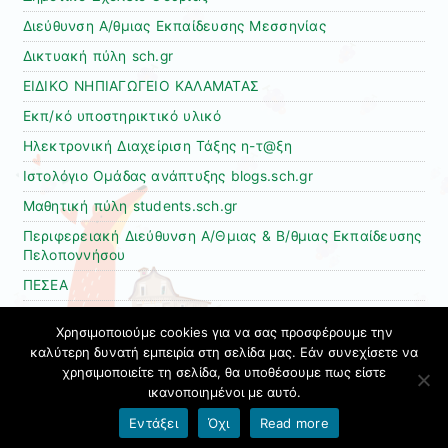
Διεύθυνση Α/θμιας Εκπαίδευσης Μεσσηνίας
Δικτυακή πύλη sch.gr
ΕΙΔΙΚΟ ΝΗΠΙΑΓΩΓΕΙΟ ΚΑΛΑΜΑΤΑΣ
Εκπ/κό υποστηρικτικό υλικό
Ηλεκτρονική Διαχείριση Τάξης η-τ@ξη
Ιστολόγιο Ομάδας ανάπτυξης blogs.sch.gr
Μαθητική πύλη students.sch.gr
Περιφερειακή Διεύθυνση Α/Θμιας & Β/θμιας Εκπαίδευσης
Πελοποννήσου
ΠΕΣΕΑ
Τάσος Ανδριανόπουλος
Χρησιμοποιούμε cookies για να σας προσφέρουμε την
ΥΠΑΙΘ
καλύτερη δυνατή εμπειρία στη σελίδα μας. Εάν συνεχίσετε να
χρησιμοποιείτε τη σελίδα, θα υποθέσουμε πως είστε
Υπηρεσία video ΠΣΔ
ικανοποιημένοι με αυτό.
Όροι χρήσης blogs.sch.gr
|
Δήλωση προσβασιμότητας
Εντάξει
Όχι
Read more