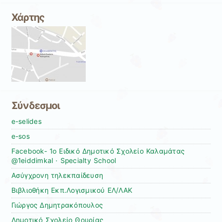
Χάρτης
Σύνδεσμοι
e-selides
e-sos
Facebook- 1ο Ειδικό Δημοτικό Σχολείο Καλαμάτας
@1eiddimkal · Specialty School
Ασύγχρονη τηλεκπαίδευση
Βιβλιοθήκη Εκπ.Λογισμικού ΕΛ/ΛΑΚ
Γιώργος Δημητρακόπουλος
Δημοτικό Σχολείο Θουρίας