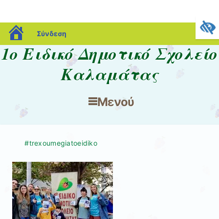
blogs.sch.gr
Σύνδεση
1ο Ειδικό Δημοτικό Σχολείο
Καλαμάτας
Μενού
Μετάβαση στο περιεχόμενο
#trexoumegiatoeidiko