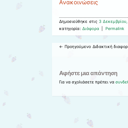
Ανακοινώσεις
Δημοσιεύθηκε στις
3 Δεκεμβρίου
κατηγορία:
Διάφορα
|
Permalink
← Προηγούμενo
Διδακτική διαφορ
Πλοήγηση άρθρων
Αφήστε μια απάντηση
Για να σχολιάσετε πρέπει να
συνδε