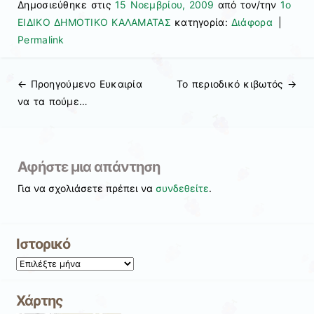
Δημοσιεύθηκε στις
15 Νοεμβρίου, 2009
από τον/την
1ο
ΕΙΔΙΚΟ ΔΗΜΟΤΙΚΟ ΚΑΛΑΜΑΤΑΣ
κατηγορία:
Διάφορα
|
Permalink
← Προηγούμενo
Ευκαιρία
Το περιοδικό κιβωτός
→
Πλοήγηση άρθρων
να τα πούμε…
Αφήστε μια απάντηση
Για να σχολιάσετε πρέπει να
συνδεθείτε
.
Ιστορικό
Ιστορικό
Χάρτης