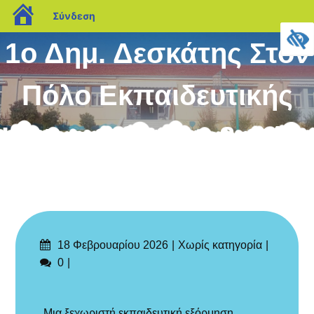
blogs.sch.gr
Σύνδεση
Μεταπηδήστε
1ο Δημ. Δεσκάτης Στον
στο
περιεχόμενο
Πόλο Εκπαιδευτικής
Καινοτομίας Γρεβενών:
Μαθητές Σχεδιάζουν Τη
Βιώσιμη Πόλη
Δημοσιεύτηκε
Categories
18 Φεβρουαρίου 2026
Χωρίς κατηγορία
στις
Σχόλια
0
Μια ξεχωριστή εκπαιδευτική εξόρμηση