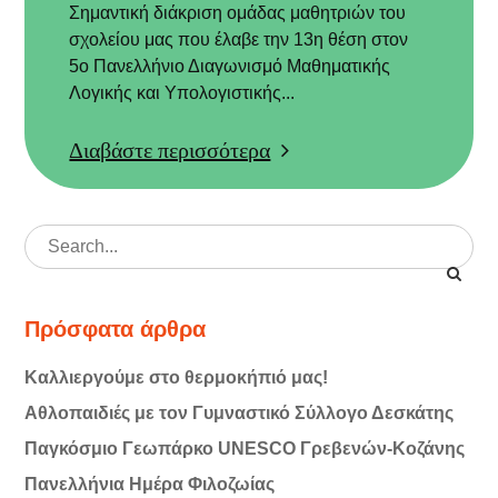
Σημαντική διάκριση ομάδας μαθητριών του
σχολείου μας που έλαβε την 13η θέση στον
5ο Πανελλήνιο Διαγωνισμό Μαθηματικής
Λογικής και Υπολογιστικής...
Διαβάστε περισσότερα
Search
for:
Πρόσφατα άρθρα
Καλλιεργούμε στο θερμοκήπιό μας!
Αθλοπαιδιές με τον Γυμναστικό Σύλλογο Δεσκάτης
Παγκόσμιο Γεωπάρκο UNESCO Γρεβενών-Κοζάνης
Πανελλήνια Ημέρα Φιλοζωίας