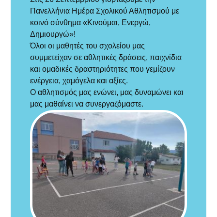
Πανελλήνια Ημέρα Σχολικού Αθλητισμού με
κοινό σύνθημα «Κινούμαι, Ενεργώ,
Δημιουργώ»!
Όλοι οι μαθητές του σχολείου μας
συμμετείχαν σε αθλητικές δράσεις, παιχνίδια
και ομαδικές δραστηριότητες που γεμίζουν
ενέργεια, χαμόγελα και αξίες.
Ο αθλητισμός μας ενώνει, μας δυναμώνει και
μας μαθαίνει να συνεργαζόμαστε.