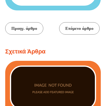
Συνέχεια
Προηγ. άρθρο
Επόμενο άρθρο
ανάγνωσης
Σχετικά Άρθρα