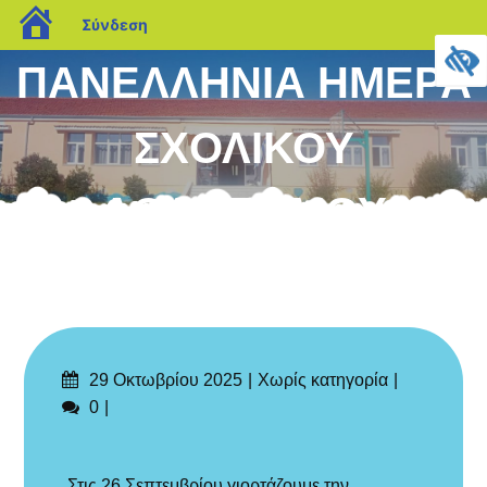
blogs.sch.gr
Σύνδεση
Μεταπηδήστε
ΠΑΝΕΛΛΗΝΙΑ ΗΜΕΡΑ
στο
περιεχόμενο
ΣΧΟΛΙΚΟΥ
ΑΘΛΗΤΙΣΜΟΥ
Δημοσιεύτηκε
Categories
29 Οκτωβρίου 2025
Χωρίς κατηγορία
στις
Σχόλια
0
Στις 26 Σεπτεμβρίου γιορτάζουμε την