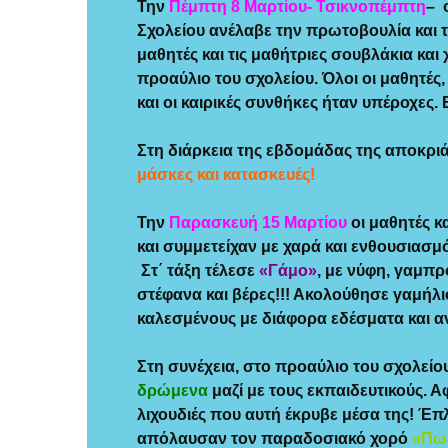
Την
Πέμπτη 8 Μαρτίου- Τσικνοπέμπτη
– 
Σχολείου ανέλαβε την πρωτοβουλία και τ
μαθητές και τις μαθήτριες σουβλάκια και
προαύλιο του σχολείου. Όλοι οι μαθητές
και οι καιρικές συνθήκες ήταν υπέροχες
Στη διάρκεια της εβδομάδας της αποκριάς
μάσκες και κατασκευές!
Την
Παρασκευή 15 Μαρτίου
οι μαθητές κ
και συμμετείχαν με χαρά και ενθουσιασμ
Στ΄ τάξη τέλεσε
«Γάμο»
, με νύφη, γαμπ
στέφανα και βέρες!!! Ακολούθησε γαμήλι
καλεσμένους με διάφορα εδέσματα και α
Στη συνέχεια, στο προαύλιο του σχολείο
δρώμενα
μαζί με τους εκπαιδευτικούς.
λιχουδιές που αυτή έκρυβε μέσα της! Έπ
απόλαυσαν τον παραδοσιακό χορό
«Πως