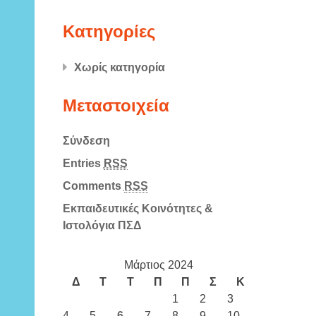
Kατηγορίες
Χωρίς κατηγορία
Μεταστοιχεία
Σύνδεση
Entries
RSS
Comments
RSS
Εκπαιδευτικές Κοινότητες &
Ιστολόγια ΠΣΔ
Μάρτιος 2024
Δ
Τ
Τ
Π
Π
Σ
Κ
1
2
3
4
5
6
7
8
9
10