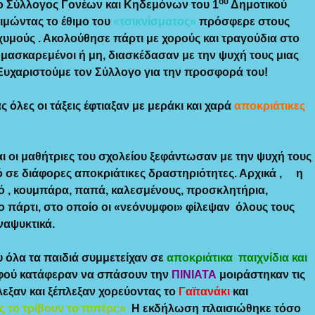
ου
ο Σύλλογος Γονέων και Κηδεμόνων του 1
Δημοτικού
ιμώντας το έθιμο του
«τσικνίσματος»
πρόσφερε στους
 χυμούς . Ακολούθησε πάρτι με χορούς και τραγούδια στο
, μασκαρεμένοι ή μη, διασκέδασαν με την ψυχή τους μιας
. Ευχαριστούμε τον Σύλλογο για την προσφορά του!
 όλες οι τάξεις έφτιαξαν με μεράκι και χαρά
αποκριάτικες
αι οι μαθήτριες του σχολείου ξεφάντωσαν με την ψυχή τους
ό σε διάφορες αποκριάτικες δραστηριότητες. Αρχικά , η
ρό , κουμπάρα, παπά, καλεσμένους, προσκλητήρια,
ο πάρτι, στο οποίο οι «νεόνυμφοι» φίλεψαν όλους τους
ναψυκτικά.
υ όλα τα παιδιά συμμετείχαν σε
αποκριάτικα παιχνίδια και
 Αφού κατάφεραν να σπάσουν την
ΠΙΝΙΑΤΑ
μοιράστηκαν τις
λεξαν και ξέπλεξαν χορεύοντας το
Γαϊτανάκι
και
 το τρίβουν το πιπέρι;»
Η εκδήλωση πλαισιώθηκε τόσο