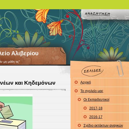
λείο Αλιβερίου
άν μη μάθη τις"
ονέων και Κηδεμόνων
Αρχική
Το σχολείο μας
Οι Εκπαιδευτικοί
2017-18
2016-17
Σχέδιο εκτάκτων αναγκών