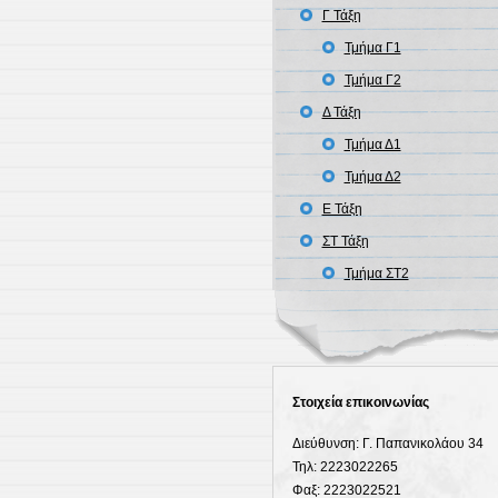
Γ Τάξη
Τμήμα Γ1
Τμήμα Γ2
Δ Τάξη
Τμήμα Δ1
Τμήμα Δ2
Ε Τάξη
ΣΤ Τάξη
Τμήμα ΣΤ2
Στοιχεία επικοινωνίας
Διεύθυνση: Γ. Παπανικολάου 34
Τηλ: 2223022265
Φαξ: 2223022521