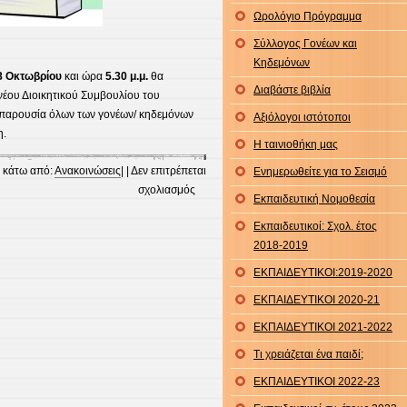
Ωρολόγιο Πρόγραμμα
Σύλλογος Γονέων και
Κηδεμόνων
8 Οκτωβρίου
και ώρα
5.30
μ.μ.
θα
Διαβάστε βιβλία
 νέου Διοικητικού Συμβουλίου του
παρουσία όλων των γονέων/ κηδεμόνων
Αξιόλογοι ιστότοποι
η.
Η ταινιοθήκη μας
κάτω από:
Ανακοινώσεις
| |
Δεν επιτρέπεται
Ενημερωθείτε για το Σεισμό
στο
σχολιασμός
Εκπαιδευτική Νομοθεσία
Εκλογές
Εκπαιδευτικοί: Σχολ. έτος
Συλλόγου
2018-2019
Γονέων
και
ΕΚΠΑΙΔΕΥΤΙΚΟΙ:2019-2020
Κηδεμόνων
ΕΚΠΑΙΔΕΥΤΙΚΟΙ 2020-21
ΕΚΠΑΙΔΕΥΤΙΚΟΙ 2021-2022
Τι χρειάζεται ένα παιδί;
ΕΚΠΑΙΔΕΥΤΙΚΟΙ 2022-23