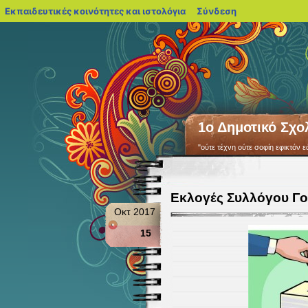
blogs.sch.gr
Εκπαιδευτικές κοινότητες και ιστολόγια
Σύνδεση
1ο Δημοτικό Σχο
"ούτε τέχνη ούτε σοφίη εφικτόν ε
Εκλογές Συλλόγου Γ
Οκτ 2017
15