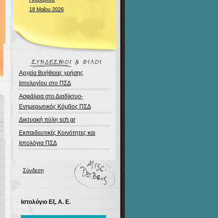
18 Μαΐου 2026
Αρχεία Βοήθειας χρήσης
Ιστολογίου στο ΠΣΔ
Ασφάλεια στο Διαδίκτυο-
Ενημερωτικός Κόμβος ΠΣΔ
Δικτυακή πύλη sch.gr
Εκπαιδευτικές Κοινότητες και
Ιστολόγια ΠΣΔ
Σύνδεση
Ιστολόγιο Εξ. Α. Ε.